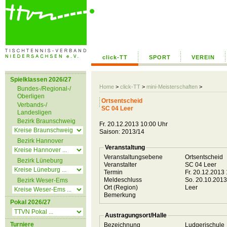
click-TT
SPORT
VEREIN
Spielklassen 2026/27
Home
>
click-TT
>
mini-Meisterschaften
>
Bundes-/Regional-/
Oberligen
Ortsentscheid
Verbands-/
SC 04 Leer
Landesligen
Bezirk Braunschweig
Fr. 20.12.2013 10:00 Uhr
Saison: 2013/14
Bezirk Hannover
Veranstaltung
Veranstaltungsebene
Ortsentscheid
Bezirk Lüneburg
Veranstalter
SC 04 Leer
Termin
Fr. 20.12.2013
Meldeschluss
So. 20.10.201
Bezirk Weser-Ems
Ort (Region)
Leer
Bemerkung
Pokal 2026/27
Austragungsort/Halle
Turniere
Bezeichnung
Ludgerischule