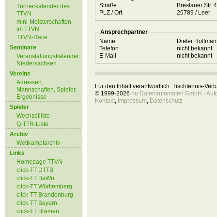
Straße
Breslauer Str. 
Turnierkalender des
PLZ / Ort
26789 / Leer
TTVN
mini-Meisterschaften
im TTVN
Ansprechpartner
TTVN-Race
Name
Dieter Hoffma
Seminare
Telefon
nicht bekannt
E-Mail
nicht bekannt
Veranstaltungskalender
Niedersachsen
Vereine
Adressen,
Für den Inhalt verantwortlich: Tischtennis-Ve
Mannschaften, Spieler,
© 1999-2026
nu Datenautomaten GmbH - Autom
Ergebnisse
Kontakt
,
Impressum
,
Datenschutz
Spieler
Wechselliste
Q-TTR-Liste
Archiv
Wettkampfarchiv
Links
Homepage TTVN
click-TT DTTB
click-TT BaWü
click-TT Württemberg
click-TT Brandenburg
click-TT Bayern
click-TT Bremen