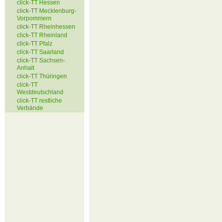
click-TT Hessen
click-TT Mecklenburg-
Vorpommern
click-TT Rheinhessen
click-TT Rheinland
click-TT Pfalz
click-TT Saarland
click-TT Sachsen-
Anhalt
click-TT Thüringen
click-TT
Westdeutschland
click-TT restliche
Verbände