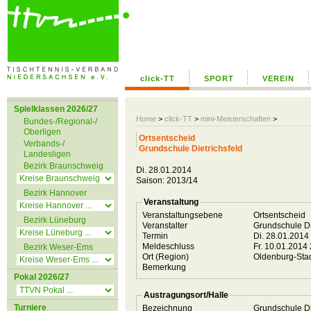
click-TT
SPORT
VEREIN
Spielklassen 2026/27
Home
>
click-TT
>
mini-Meisterschaften
>
Bundes-/Regional-/
Oberligen
Ortsentscheid
Verbands-/
Grundschule Dietrichsfeld
Landesligen
Bezirk Braunschweig
Di. 28.01.2014
Saison: 2013/14
Bezirk Hannover
Veranstaltung
Veranstaltungsebene
Ortsentscheid
Bezirk Lüneburg
Veranstalter
Grundschule Di
Termin
Di. 28.01.2014
Meldeschluss
Fr. 10.01.2014
Bezirk Weser-Ems
Ort (Region)
Oldenburg-Sta
Bemerkung
Pokal 2026/27
Austragungsort/Halle
Turniere
Bezeichnung
Grundschule Di