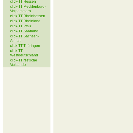
click-TT Hessen
click-TT Mecklenburg-
Vorpommern
click-TT Rheinhessen
click-TT Rheinland
click-TT Pfalz
click-TT Saarland
click-TT Sachsen-
Anhalt
click-TT Thüringen
click-TT
Westdeutschland
click-TT restliche
Verbände