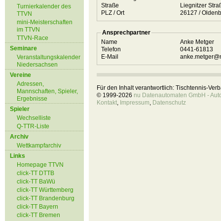
Straße
Liegnitzer Str
Turnierkalender des
PLZ / Ort
26127 / Old
TTVN
mini-Meisterschaften
im TTVN
Ansprechpartner
TTVN-Race
Name
Anke Metger
Seminare
Telefon
0441-61813
E-Mail
anke.metger@n
Veranstaltungskalender
Niedersachsen
Vereine
Adressen,
Für den Inhalt verantwortlich: Tischtennis-Ve
Mannschaften, Spieler,
© 1999-2026
nu Datenautomaten GmbH - Autom
Ergebnisse
Kontakt
,
Impressum
,
Datenschutz
Spieler
Wechselliste
Q-TTR-Liste
Archiv
Wettkampfarchiv
Links
Homepage TTVN
click-TT DTTB
click-TT BaWü
click-TT Württemberg
click-TT Brandenburg
click-TT Bayern
click-TT Bremen