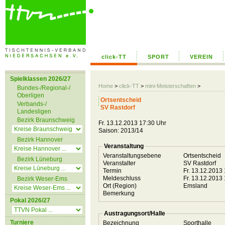
click-TT
SPORT
VEREIN
Spielklassen 2026/27
Home
>
click-TT
>
mini-Meisterschaften
>
Bundes-/Regional-/
Oberligen
Ortsentscheid
Verbands-/
SV Rastdorf
Landesligen
Bezirk Braunschweig
Fr. 13.12.2013 17:30 Uhr
Saison: 2013/14
Bezirk Hannover
Veranstaltung
Veranstaltungsebene
Ortsentscheid
Bezirk Lüneburg
Veranstalter
SV Rastdorf
Termin
Fr. 13.12.2013
Meldeschluss
Fr. 13.12.2013
Bezirk Weser-Ems
Ort (Region)
Emsland
Bemerkung
Pokal 2026/27
Austragungsort/Halle
Turniere
Bezeichnung
Sporthalle