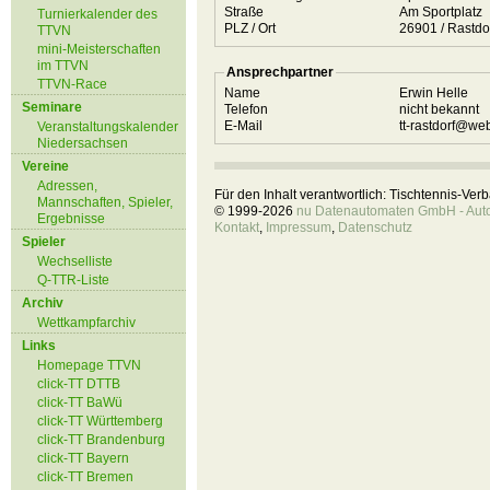
Straße
Am Sportplatz
Turnierkalender des
PLZ / Ort
26901 / Rastd
TTVN
mini-Meisterschaften
im TTVN
Ansprechpartner
TTVN-Race
Name
Erwin Helle
Seminare
Telefon
nicht bekannt
E-Mail
tt-rastdorf@we
Veranstaltungskalender
Niedersachsen
Vereine
Adressen,
Für den Inhalt verantwortlich: Tischtennis-Ve
Mannschaften, Spieler,
© 1999-2026
nu Datenautomaten GmbH - Autom
Ergebnisse
Kontakt
,
Impressum
,
Datenschutz
Spieler
Wechselliste
Q-TTR-Liste
Archiv
Wettkampfarchiv
Links
Homepage TTVN
click-TT DTTB
click-TT BaWü
click-TT Württemberg
click-TT Brandenburg
click-TT Bayern
click-TT Bremen