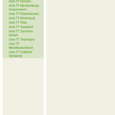
click-TT Hessen
click-TT Mecklenburg-
Vorpommern
click-TT Rheinhessen
click-TT Rheinland
click-TT Pfalz
click-TT Saarland
click-TT Sachsen-
Anhalt
click-TT Thüringen
click-TT
Westdeutschland
click-TT restliche
Verbände