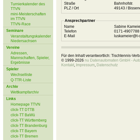
Straße
Bahnhofstr.
Turnierkalender des
PLZ / Ort
49143 / Biss
TTVN
mini-Meisterschaften
im TTVN
Ansprechpartner
TTVN-Race
Name
Sabine Kamei
Seminare
Telefon
0171-490778
E-Mail
luskameier@t-o
Veranstaltungskalender
Niedersachsen
Vereine
Adressen,
Für den Inhalt verantwortlich: Tischtennis-Ve
Mannschaften, Spieler,
© 1999-2026
nu Datenautomaten GmbH - Autom
Ergebnisse
Kontakt
,
Impressum
,
Datenschutz
Spieler
Wechselliste
Q-TTR-Liste
Archiv
Wettkampfarchiv
Links
Homepage TTVN
click-TT DTTB
click-TT BaWü
click-TT Württemberg
click-TT Brandenburg
click-TT Bayern
click-TT Bremen