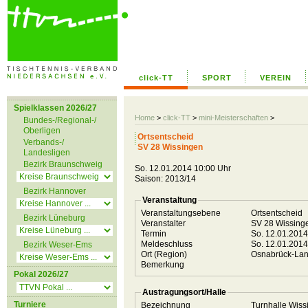
click-TT
SPORT
VEREIN
Spielklassen 2026/27
Home
>
click-TT
>
mini-Meisterschaften
>
Bundes-/Regional-/
Oberligen
Ortsentscheid
Verbands-/
SV 28 Wissingen
Landesligen
Bezirk Braunschweig
So. 12.01.2014 10:00 Uhr
Saison: 2013/14
Bezirk Hannover
Veranstaltung
Veranstaltungsebene
Ortsentscheid
Bezirk Lüneburg
Veranstalter
SV 28 Wissin
Termin
So. 12.01.201
Meldeschluss
So. 12.01.201
Bezirk Weser-Ems
Ort (Region)
Osnabrück-La
Bemerkung
Pokal 2026/27
Austragungsort/Halle
Turniere
Bezeichnung
Turnhalle Wis