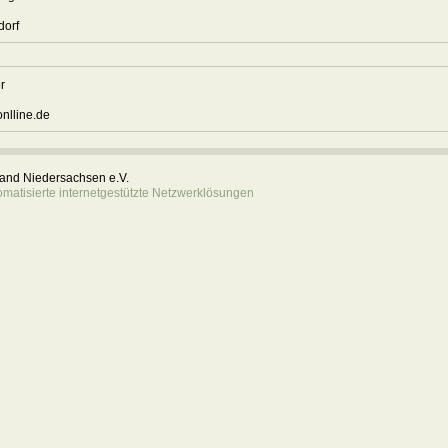
endorf
er
8
nlline.de
rband Niedersachsen e.V.
atisierte internetgestützte Netzwerklösungen