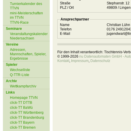
Straße
Stephanstr. 12
Turnierkalender des
PLZ / Ort
49809 / Lingen
TTVN
mini-Meisterschaften
im TTVN
Ansprechpartner
TTVN-Race
Name
Christian Lühn
Seminare
Telefon
0176 249120
E-Mail
jugendwart@tis
Veranstaltungskalender
Niedersachsen
Vereine
Adressen,
Für den Inhalt verantwortlich: Tischtennis-Ve
Mannschaften, Spieler,
© 1999-2026
nu Datenautomaten GmbH - Autom
Ergebnisse
Kontakt
,
Impressum
,
Datenschutz
Spieler
Wechselliste
Q-TTR-Liste
Archiv
Wettkampfarchiv
Links
Homepage TTVN
click-TT DTTB
click-TT BaWü
click-TT Württemberg
click-TT Brandenburg
click-TT Bayern
click-TT Bremen