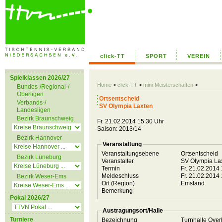
click-TT
SPORT
VEREIN
Spielklassen 2026/27
Home
>
click-TT
>
mini-Meisterschaften
>
Bundes-/Regional-/
Oberligen
Ortsentscheid
Verbands-/
SV Olympia Laxten
Landesligen
Bezirk Braunschweig
Fr. 21.02.2014 15:30 Uhr
Saison: 2013/14
Bezirk Hannover
Veranstaltung
Veranstaltungsebene
Ortsentscheid
Bezirk Lüneburg
Veranstalter
SV Olympia La
Termin
Fr. 21.02.2014
Meldeschluss
Fr. 21.02.2014
Bezirk Weser-Ems
Ort (Region)
Emsland
Bemerkung
Pokal 2026/27
Austragungsort/Halle
Turniere
Bezeichnung
Turnhalle Ove