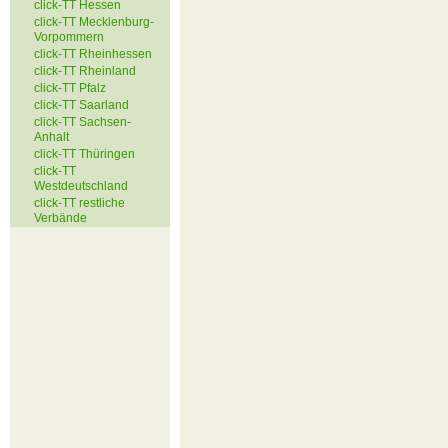
click-TT Hessen
click-TT Mecklenburg-
Vorpommern
click-TT Rheinhessen
click-TT Rheinland
click-TT Pfalz
click-TT Saarland
click-TT Sachsen-
Anhalt
click-TT Thüringen
click-TT
Westdeutschland
click-TT restliche
Verbände