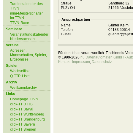
Straße
Sandbarg 32
Turnierkalender des
PLZ / Ort
21266 / Jest
TTVN
mini-Meisterschaften
im TTVN
Ansprechpartner
TTVN-Race
Name
Günter Keim
Seminare
Telefon
04183 50614
E-Mail
guenter@tt-jes
Veranstaltungskalender
Niedersachsen
Vereine
Adressen,
Für den Inhalt verantwortlich: Tischtennis-Ve
Mannschaften, Spieler,
© 1999-2026
nu Datenautomaten GmbH - Autom
Ergebnisse
Kontakt
,
Impressum
,
Datenschutz
Spieler
Wechselliste
Q-TTR-Liste
Archiv
Wettkampfarchiv
Links
Homepage TTVN
click-TT DTTB
click-TT BaWü
click-TT Württemberg
click-TT Brandenburg
click-TT Bayern
click-TT Bremen