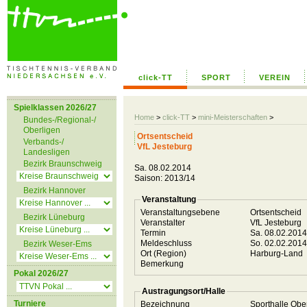
click-TT
SPORT
VEREIN
Spielklassen 2026/27
Home
>
click-TT
>
mini-Meisterschaften
>
Bundes-/Regional-/
Oberligen
Ortsentscheid
Verbands-/
VfL Jesteburg
Landesligen
Bezirk Braunschweig
Sa. 08.02.2014
Saison: 2013/14
Bezirk Hannover
Veranstaltung
Veranstaltungsebene
Ortsentscheid
Bezirk Lüneburg
Veranstalter
VfL Jesteburg
Termin
Sa. 08.02.201
Meldeschluss
So. 02.02.201
Bezirk Weser-Ems
Ort (Region)
Harburg-Land
Bemerkung
Pokal 2026/27
Austragungsort/Halle
Turniere
Bezeichnung
Sporthalle Ob