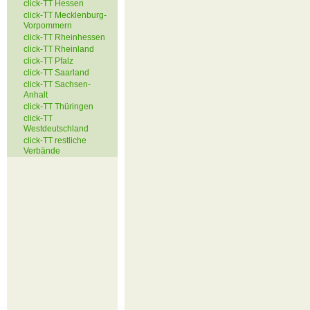
click-TT Hessen
click-TT Mecklenburg-
Vorpommern
click-TT Rheinhessen
click-TT Rheinland
click-TT Pfalz
click-TT Saarland
click-TT Sachsen-
Anhalt
click-TT Thüringen
click-TT
Westdeutschland
click-TT restliche
Verbände