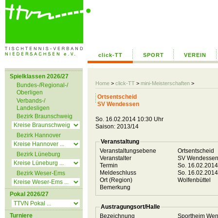
click-TT
SPORT
VEREIN
Spielklassen 2026/27
Home
>
click-TT
>
mini-Meisterschaften
>
Bundes-/Regional-/
Oberligen
Ortsentscheid
Verbands-/
SV Wendessen
Landesligen
Bezirk Braunschweig
So. 16.02.2014 10:30 Uhr
Saison: 2013/14
Bezirk Hannover
Veranstaltung
Veranstaltungsebene
Ortsentscheid
Bezirk Lüneburg
Veranstalter
SV Wendesse
Termin
So. 16.02.201
Meldeschluss
So. 16.02.201
Bezirk Weser-Ems
Ort (Region)
Wolfenbüttel
Bemerkung
Pokal 2026/27
Austragungsort/Halle
Turniere
Bezeichnung
Sportheim We