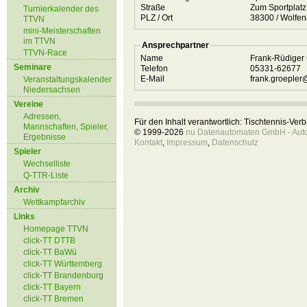
Straße
Zum Sportplat
Turnierkalender des
PLZ / Ort
38300 / Wol
TTVN
mini-Meisterschaften
im TTVN
Ansprechpartner
TTVN-Race
Name
Frank-Rüdiger
Seminare
Telefon
05331-62677
E-Mail
frank.groeple
Veranstaltungskalender
Niedersachsen
Vereine
Adressen,
Für den Inhalt verantwortlich: Tischtennis-Ve
Mannschaften, Spieler,
© 1999-2026
nu Datenautomaten GmbH - Autom
Ergebnisse
Kontakt
,
Impressum
,
Datenschutz
Spieler
Wechselliste
Q-TTR-Liste
Archiv
Wettkampfarchiv
Links
Homepage TTVN
click-TT DTTB
click-TT BaWü
click-TT Württemberg
click-TT Brandenburg
click-TT Bayern
click-TT Bremen