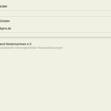
z
fenbüttel
 Gröpler
r@gmx.de
rband Niedersachsen e.V.
atisierte internetgestützte Netzwerklösungen