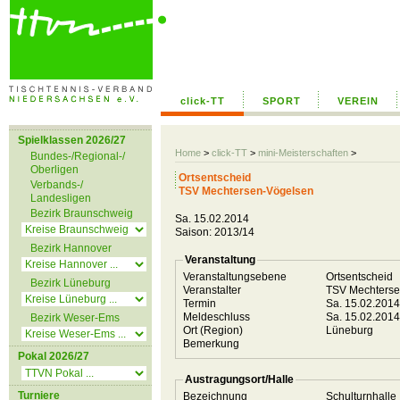
click-TT
SPORT
VEREIN
Spielklassen 2026/27
Home
>
click-TT
>
mini-Meisterschaften
>
Bundes-/Regional-/
Oberligen
Ortsentscheid
Verbands-/
TSV Mechtersen-Vögelsen
Landesligen
Bezirk Braunschweig
Sa. 15.02.2014
Saison: 2013/14
Bezirk Hannover
Veranstaltung
Veranstaltungsebene
Ortsentscheid
Bezirk Lüneburg
Veranstalter
TSV Mechters
Termin
Sa. 15.02.201
Meldeschluss
Sa. 15.02.201
Bezirk Weser-Ems
Ort (Region)
Lüneburg
Bemerkung
Pokal 2026/27
Austragungsort/Halle
Turniere
Bezeichnung
Schulturnhalle