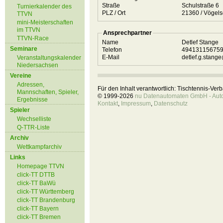
Straße
Schulstraße 6
Turnierkalender des
PLZ / Ort
21360 / Vöge
TTVN
mini-Meisterschaften
im TTVN
Ansprechpartner
TTVN-Race
Name
Detlef Stange
Seminare
Telefon
49413115675
E-Mail
detlef.g.stan
Veranstaltungskalender
Niedersachsen
Vereine
Adressen,
Für den Inhalt verantwortlich: Tischtennis-Ve
Mannschaften, Spieler,
© 1999-2026
nu Datenautomaten GmbH - Autom
Ergebnisse
Kontakt
,
Impressum
,
Datenschutz
Spieler
Wechselliste
Q-TTR-Liste
Archiv
Wettkampfarchiv
Links
Homepage TTVN
click-TT DTTB
click-TT BaWü
click-TT Württemberg
click-TT Brandenburg
click-TT Bayern
click-TT Bremen