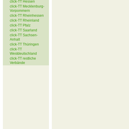
click-TT Hessen
click-TT Mecklenburg-
Vorpommern
click-TT Rheinhessen
click-TT Rheinland
click-TT Pfalz
click-TT Saarland
click-TT Sachsen-
Anhalt
click-TT Thüringen
click-TT
Westdeutschland
click-TT restliche
Verbände