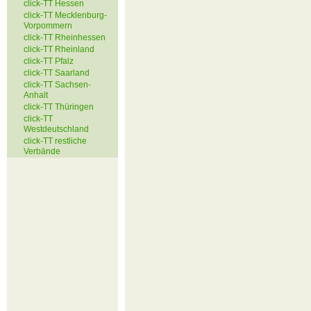
click-TT Hessen
click-TT Mecklenburg-
Vorpommern
click-TT Rheinhessen
click-TT Rheinland
click-TT Pfalz
click-TT Saarland
click-TT Sachsen-
Anhalt
click-TT Thüringen
click-TT
Westdeutschland
click-TT restliche
Verbände