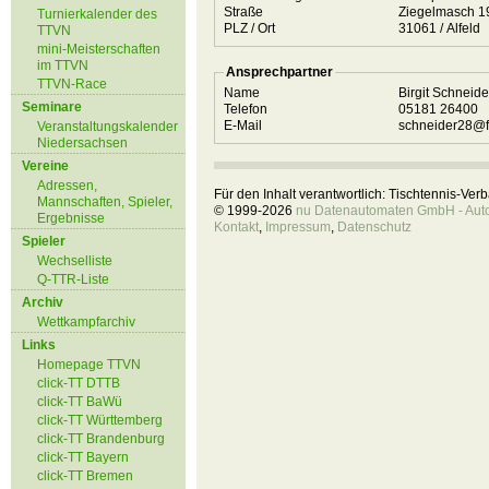
Straße
Ziegelmasch 
Turnierkalender des
PLZ / Ort
31061 / Alfeld
TTVN
mini-Meisterschaften
im TTVN
Ansprechpartner
TTVN-Race
Name
Birgit Schneid
Seminare
Telefon
05181 26400
E-Mail
schneider28@f
Veranstaltungskalender
Niedersachsen
Vereine
Adressen,
Für den Inhalt verantwortlich: Tischtennis-Ve
Mannschaften, Spieler,
© 1999-2026
nu Datenautomaten GmbH - Autom
Ergebnisse
Kontakt
,
Impressum
,
Datenschutz
Spieler
Wechselliste
Q-TTR-Liste
Archiv
Wettkampfarchiv
Links
Homepage TTVN
click-TT DTTB
click-TT BaWü
click-TT Württemberg
click-TT Brandenburg
click-TT Bayern
click-TT Bremen