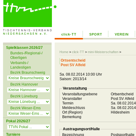
click-TT
SPORT
VEREIN
Spielklassen 2026/27
Home
>
click-TT
>
mini-Meisterschaften
>
Bundes-/Regional-/
Oberligen
Ortsentscheid
Verbands-/
Post SV Alfeld
Landesligen
Bezirk Braunschweig
Sa. 08.02.2014 10:00 Uhr
Saison: 2013/14
Bezirk Hannover
Veranstaltung
Veranstaltungsebene
Ortsentscheid
Bezirk Lüneburg
Veranstalter
Post SV Alfeld
Termin
Sa. 08.02.201
Meldeschluss
Sa. 08.02.201
Bezirk Weser-Ems
Ort (Region)
Hildesheim
Bemerkung
Pokal 2026/27
Austragungsort/Halle
Turniere
Bezeichnung
Postsporthalle