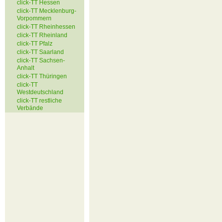
click-TT Hessen
click-TT Mecklenburg-
Vorpommern
click-TT Rheinhessen
click-TT Rheinland
click-TT Pfalz
click-TT Saarland
click-TT Sachsen-
Anhalt
click-TT Thüringen
click-TT
Westdeutschland
click-TT restliche
Verbände