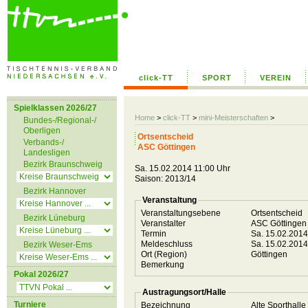
click-TT
SPORT
VEREIN
Spielklassen 2026/27
Home
>
click-TT
>
mini-Meisterschaften
>
Bundes-/Regional-/
Oberligen
Ortsentscheid
Verbands-/
ASC Göttingen
Landesligen
Bezirk Braunschweig
Sa. 15.02.2014 11:00 Uhr
Saison: 2013/14
Bezirk Hannover
Veranstaltung
Veranstaltungsebene
Ortsentscheid
Bezirk Lüneburg
Veranstalter
ASC Göttinge
Termin
Sa. 15.02.201
Meldeschluss
Sa. 15.02.201
Bezirk Weser-Ems
Ort (Region)
Göttingen
Bemerkung
Pokal 2026/27
Austragungsort/Halle
Turniere
Bezeichnung
Alte Sporthal