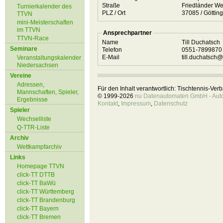
Straße
Friedländer W
Turnierkalender des
PLZ / Ort
37085 / Gött
TTVN
mini-Meisterschaften
im TTVN
Ansprechpartner
TTVN-Race
Name
Till Duchatsch
Seminare
Telefon
0551-789987
E-Mail
till.duchatsch
Veranstaltungskalender
Niedersachsen
Vereine
Adressen,
Für den Inhalt verantwortlich: Tischtennis-Ve
Mannschaften, Spieler,
© 1999-2026
nu Datenautomaten GmbH - Autom
Ergebnisse
Kontakt
,
Impressum
,
Datenschutz
Spieler
Wechselliste
Q-TTR-Liste
Archiv
Wettkampfarchiv
Links
Homepage TTVN
click-TT DTTB
click-TT BaWü
click-TT Württemberg
click-TT Brandenburg
click-TT Bayern
click-TT Bremen