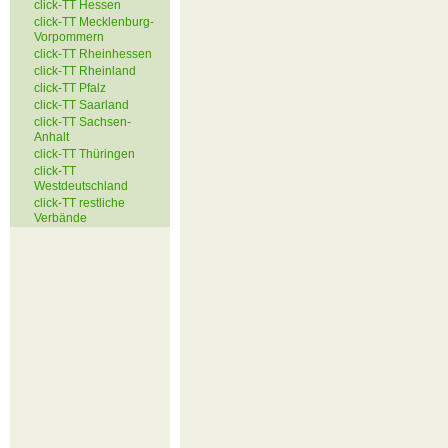
click-TT Hessen
click-TT Mecklenburg-
Vorpommern
click-TT Rheinhessen
click-TT Rheinland
click-TT Pfalz
click-TT Saarland
click-TT Sachsen-
Anhalt
click-TT Thüringen
click-TT
Westdeutschland
click-TT restliche
Verbände