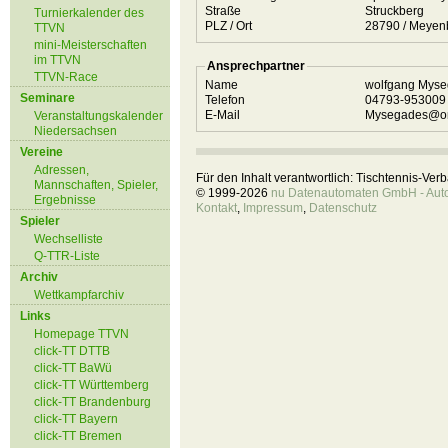
Straße
Struckberg
Turnierkalender des
PLZ / Ort
28790 / Me
TTVN
mini-Meisterschaften
im TTVN
Ansprechpartner
TTVN-Race
Name
wolfgang Mys
Seminare
Telefon
04793-95300
E-Mail
Mysegades@on
Veranstaltungskalender
Niedersachsen
Vereine
Adressen,
Für den Inhalt verantwortlich: Tischtennis-Ve
Mannschaften, Spieler,
© 1999-2026
nu Datenautomaten GmbH - Autom
Ergebnisse
Kontakt
,
Impressum
,
Datenschutz
Spieler
Wechselliste
Q-TTR-Liste
Archiv
Wettkampfarchiv
Links
Homepage TTVN
click-TT DTTB
click-TT BaWü
click-TT Württemberg
click-TT Brandenburg
click-TT Bayern
click-TT Bremen