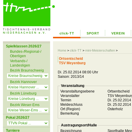
click-TT
SPORT
VEREIN
Spielklassen 2026/27
Home
>
click-TT
>
mini-Meisterschaften
>
Bundes-/Regional-/
Oberligen
Ortsentscheid
Verbands-/
TSV Meyenburg
Landesligen
Bezirk Braunschweig
Di. 25.02.2014 08:00 Uhr
Saison: 2013/14
Bezirk Hannover
Veranstaltung
Veranstaltungsebene
Ortsentscheid
Bezirk Lüneburg
Veranstalter
TSV Meyenbu
Termin
Di. 25.02.2014
Meldeschluss
Di. 25.02.2014
Bezirk Weser-Ems
Ort (Region)
Osterholz
Bemerkung
Pokal 2026/27
Austragungsort/Halle
Turniere
Bezeichnung
Sporthalle Me