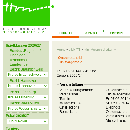
click-TT
SPORT
VEREIN
Spielklassen 2026/27
Home
>
click-TT
>
mini-Meisterschaften
>
Bundes-/Regional-/
Oberligen
Ortsentscheid
Verbands-/
TuS Wagenfeld
Landesligen
Bezirk Braunschweig
Fr. 07.02.2014 07:45 Uhr
Saison: 2013/14
Bezirk Hannover
Veranstaltung
Veranstaltungsebene
Ortsentscheid
Bezirk Lüneburg
Veranstalter
TuS Wagenfel
Termin
Fr. 07.02.2014
Meldeschluss
Mi. 05.02.2014
Bezirk Weser-Ems
Ort (Region)
Diepholz
Bemerkung
Ortsentscheid 
Pokal 2026/27
vom Ortsentsch
Marco Franz
Turniere