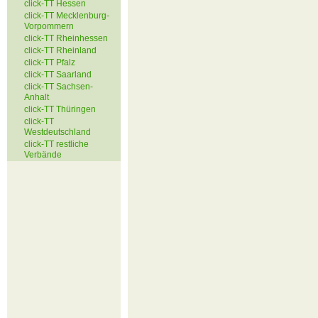
click-TT Hessen
click-TT Mecklenburg-
Vorpommern
click-TT Rheinhessen
click-TT Rheinland
click-TT Pfalz
click-TT Saarland
click-TT Sachsen-
Anhalt
click-TT Thüringen
click-TT
Westdeutschland
click-TT restliche
Verbände