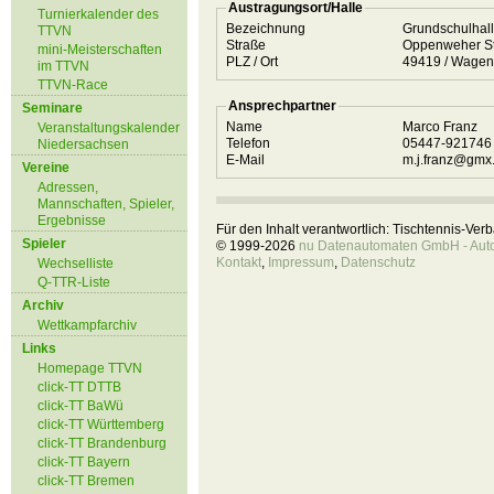
Austragungsort/Halle
Turnierkalender des
Bezeichnung
Grundschulhal
TTVN
Straße
Oppenweher St
mini-Meisterschaften
PLZ / Ort
49419 / Wag
im TTVN
TTVN-Race
Ansprechpartner
Seminare
Name
Marco Franz
Veranstaltungskalender
Telefon
05447-92174
Niedersachsen
E-Mail
m.j.franz@gmx
Vereine
Adressen,
Mannschaften, Spieler,
Ergebnisse
Für den Inhalt verantwortlich: Tischtennis-Ve
Spieler
© 1999-2026
nu Datenautomaten GmbH - Autom
Kontakt
,
Impressum
,
Datenschutz
Wechselliste
Q-TTR-Liste
Archiv
Wettkampfarchiv
Links
Homepage TTVN
click-TT DTTB
click-TT BaWü
click-TT Württemberg
click-TT Brandenburg
click-TT Bayern
click-TT Bremen