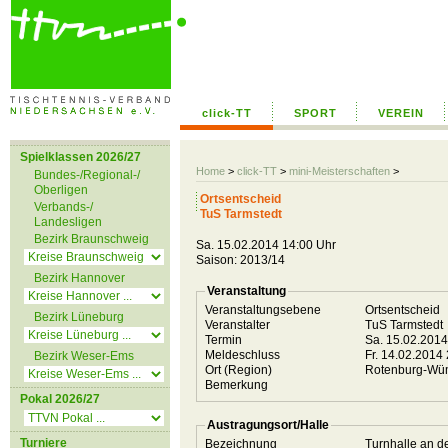
click-TT
SPORT
VEREIN
Spielklassen 2026/27
Home
>
click-TT
>
mini-Meisterschaften
>
Bundes-/Regional-/
Oberligen
Ortsentscheid
Verbands-/
TuS Tarmstedt
Landesligen
Bezirk Braunschweig
Sa. 15.02.2014 14:00 Uhr
Saison: 2013/14
Bezirk Hannover
Veranstaltung
Veranstaltungsebene
Ortsentscheid
Bezirk Lüneburg
Veranstalter
TuS Tarmstedt
Termin
Sa. 15.02.201
Meldeschluss
Fr. 14.02.2014
Bezirk Weser-Ems
Ort (Region)
Rotenburg-W
Bemerkung
Pokal 2026/27
Austragungsort/Halle
Turniere
Bezeichnung
Turnhalle an d