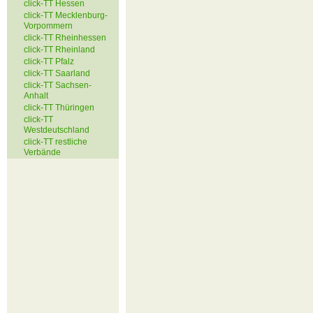
click-TT Hessen
click-TT Mecklenburg-
Vorpommern
click-TT Rheinhessen
click-TT Rheinland
click-TT Pfalz
click-TT Saarland
click-TT Sachsen-
Anhalt
click-TT Thüringen
click-TT
Westdeutschland
click-TT restliche
Verbände