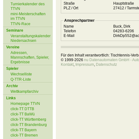
Straße
Hauptstraße
Turnierkalender des
PLZ / Ort
27412 / Tarm
TTVN
mini-Meisterschaften
im TTVN
Ansprechpartner
TTVN-Race
Name
Buck, Dirk
Seminare
Telefon
04283-6206
E-Mail
DirkDp552@ao
Veranstaltungskalender
Niedersachsen
Vereine
Adressen,
Für den Inhalt verantwortlich: Tischtennis-Ve
Mannschaften, Spieler,
© 1999-2026
nu Datenautomaten GmbH - Autom
Ergebnisse
Kontakt
,
Impressum
,
Datenschutz
Spieler
Wechselliste
Q-TTR-Liste
Archiv
Wettkampfarchiv
Links
Homepage TTVN
click-TT DTTB
click-TT BaWü
click-TT Württemberg
click-TT Brandenburg
click-TT Bayern
click-TT Bremen