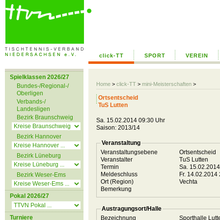
click-TT
SPORT
VEREIN
Spielklassen 2026/27
Home
>
click-TT
>
mini-Meisterschaften
>
Bundes-/Regional-/
Oberligen
Ortsentscheid
Verbands-/
TuS Lutten
Landesligen
Bezirk Braunschweig
Sa. 15.02.2014 09:30 Uhr
Saison: 2013/14
Bezirk Hannover
Veranstaltung
Veranstaltungsebene
Ortsentscheid
Bezirk Lüneburg
Veranstalter
TuS Lutten
Termin
Sa. 15.02.201
Meldeschluss
Fr. 14.02.2014
Bezirk Weser-Ems
Ort (Region)
Vechta
Bemerkung
Pokal 2026/27
Austragungsort/Halle
Turniere
Bezeichnung
Sporthalle Lut