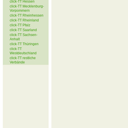
click-TT Hessen
click-TT Mecklenburg-
Vorpommern
click-TT Rheinhessen
click-TT Rheinland
click-TT Pfalz
click-TT Saarland
click-TT Sachsen-
Anhalt
click-TT Thüringen
click-TT
Westdeutschland
click-TT restliche
Verbände