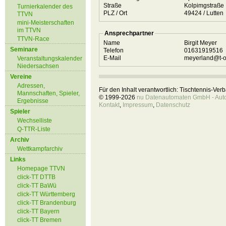
Straße
Kolpimgstraße
Turnierkalender des
PLZ / Ort
49424 / Lutten
TTVN
mini-Meisterschaften
im TTVN
Ansprechpartner
TTVN-Race
Name
Birgit Meyer
Seminare
Telefon
01631919516
E-Mail
meyerland@t-o
Veranstaltungskalender
Niedersachsen
Vereine
Adressen,
Für den Inhalt verantwortlich: Tischtennis-Ve
Mannschaften, Spieler,
© 1999-2026
nu Datenautomaten GmbH - Autom
Ergebnisse
Kontakt
,
Impressum
,
Datenschutz
Spieler
Wechselliste
Q-TTR-Liste
Archiv
Wettkampfarchiv
Links
Homepage TTVN
click-TT DTTB
click-TT BaWü
click-TT Württemberg
click-TT Brandenburg
click-TT Bayern
click-TT Bremen