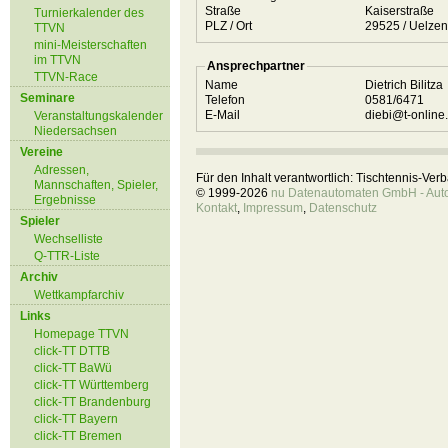
Straße
Kaiserstraße
Turnierkalender des
PLZ / Ort
29525 / Uelzen
TTVN
mini-Meisterschaften
im TTVN
Ansprechpartner
TTVN-Race
Name
Dietrich Bilitza
Seminare
Telefon
0581/6471
E-Mail
diebi@t-online
Veranstaltungskalender
Niedersachsen
Vereine
Adressen,
Für den Inhalt verantwortlich: Tischtennis-Ve
Mannschaften, Spieler,
© 1999-2026
nu Datenautomaten GmbH - Autom
Ergebnisse
Kontakt
,
Impressum
,
Datenschutz
Spieler
Wechselliste
Q-TTR-Liste
Archiv
Wettkampfarchiv
Links
Homepage TTVN
click-TT DTTB
click-TT BaWü
click-TT Württemberg
click-TT Brandenburg
click-TT Bayern
click-TT Bremen