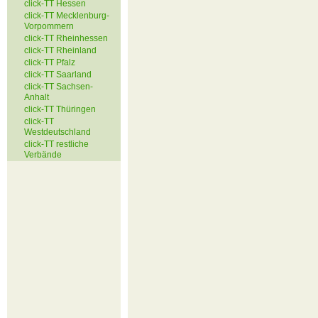
click-TT Hessen
click-TT Mecklenburg-
Vorpommern
click-TT Rheinhessen
click-TT Rheinland
click-TT Pfalz
click-TT Saarland
click-TT Sachsen-
Anhalt
click-TT Thüringen
click-TT
Westdeutschland
click-TT restliche
Verbände