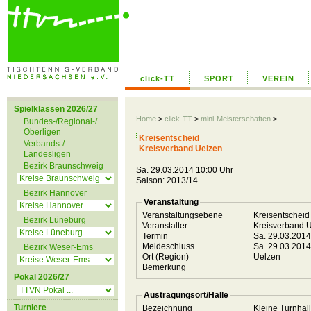
click-TT
SPORT
VEREIN
Spielklassen 2026/27
Home
>
click-TT
>
mini-Meisterschaften
>
Bundes-/Regional-/
Oberligen
Kreisentscheid
Verbands-/
Kreisverband Uelzen
Landesligen
Bezirk Braunschweig
Sa. 29.03.2014 10:00 Uhr
Saison: 2013/14
Bezirk Hannover
Veranstaltung
Veranstaltungsebene
Kreisentschei
Bezirk Lüneburg
Veranstalter
Kreisverband 
Termin
Sa. 29.03.201
Meldeschluss
Sa. 29.03.201
Bezirk Weser-Ems
Ort (Region)
Uelzen
Bemerkung
Pokal 2026/27
Austragungsort/Halle
Turniere
Bezeichnung
Kleine Turnha