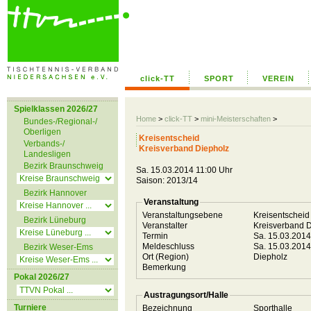
click-TT
SPORT
VEREIN
Spielklassen 2026/27
Home
>
click-TT
>
mini-Meisterschaften
>
Bundes-/Regional-/
Oberligen
Kreisentscheid
Verbands-/
Kreisverband Diepholz
Landesligen
Bezirk Braunschweig
Sa. 15.03.2014 11:00 Uhr
Saison: 2013/14
Bezirk Hannover
Veranstaltung
Veranstaltungsebene
Kreisentschei
Bezirk Lüneburg
Veranstalter
Kreisverband 
Termin
Sa. 15.03.201
Meldeschluss
Sa. 15.03.201
Bezirk Weser-Ems
Ort (Region)
Diepholz
Bemerkung
Pokal 2026/27
Austragungsort/Halle
Turniere
Bezeichnung
Sporthalle