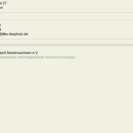
l 27
ngen
el
23
@ttkv-diepholz.de
rband Niedersachsen e.V.
atisierte internetgestützte Netzwerklösungen