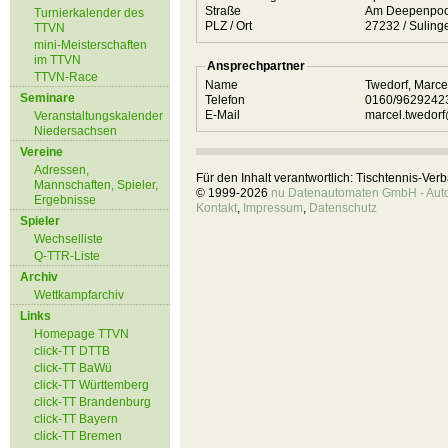
Straße
Am Deepenpoo
Turnierkalender des
PLZ / Ort
27232 / Suli
TTVN
mini-Meisterschaften
im TTVN
Ansprechpartner
TTVN-Race
Name
Twedorf, Marc
Seminare
Telefon
0160/962924
E-Mail
marcel.twedorf
Veranstaltungskalender
Niedersachsen
Vereine
Adressen,
Für den Inhalt verantwortlich: Tischtennis-Ve
Mannschaften, Spieler,
© 1999-2026
nu Datenautomaten GmbH - Autom
Ergebnisse
Kontakt
,
Impressum
,
Datenschutz
Spieler
Wechselliste
Q-TTR-Liste
Archiv
Wettkampfarchiv
Links
Homepage TTVN
click-TT DTTB
click-TT BaWü
click-TT Württemberg
click-TT Brandenburg
click-TT Bayern
click-TT Bremen