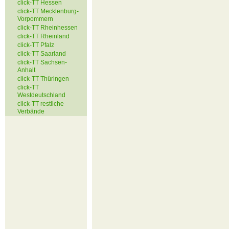
click-TT Hessen
click-TT Mecklenburg-
Vorpommern
click-TT Rheinhessen
click-TT Rheinland
click-TT Pfalz
click-TT Saarland
click-TT Sachsen-
Anhalt
click-TT Thüringen
click-TT
Westdeutschland
click-TT restliche
Verbände