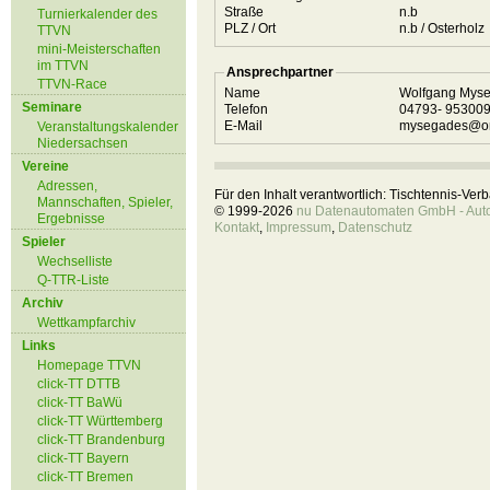
Straße
n.b
Turnierkalender des
PLZ / Ort
n.b / Osterholz
TTVN
mini-Meisterschaften
im TTVN
Ansprechpartner
TTVN-Race
Name
Wolfgang Mys
Seminare
Telefon
04793- 95300
E-Mail
mysegades@on
Veranstaltungskalender
Niedersachsen
Vereine
Adressen,
Für den Inhalt verantwortlich: Tischtennis-Ve
Mannschaften, Spieler,
© 1999-2026
nu Datenautomaten GmbH - Autom
Ergebnisse
Kontakt
,
Impressum
,
Datenschutz
Spieler
Wechselliste
Q-TTR-Liste
Archiv
Wettkampfarchiv
Links
Homepage TTVN
click-TT DTTB
click-TT BaWü
click-TT Württemberg
click-TT Brandenburg
click-TT Bayern
click-TT Bremen