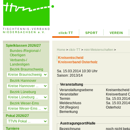
click-TT
SPORT
VEREIN
Spielklassen 2026/27
Home
>
click-TT
>
mini-Meisterschaften
>
Bundes-/Regional-/
Oberligen
Kreisentscheid
Verbands-/
Kreisverband Osterholz
Landesligen
Bezirk Braunschweig
Sa. 15.03.2014 10:30 Uhr
Saison: 2013/14
Bezirk Hannover
Veranstaltung
Veranstaltungsebene
Kreisentschei
Bezirk Lüneburg
Veranstalter
Kreisverband 
Termin
Sa. 15.03.201
Meldeschluss
Sa. 15.03.201
Bezirk Weser-Ems
Ort (Region)
Osterholz
Bemerkung
Pokal 2026/27
Austragungsort/Halle
Turniere
Bezeichnung
noch nicht bek