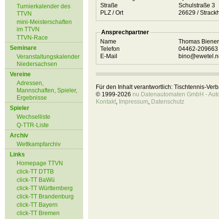
Straße
Schulstraße 3
Turnierkalender des
PLZ / Ort
26629 / Strac
TTVN
mini-Meisterschaften
im TTVN
Ansprechpartner
TTVN-Race
Name
Thomas Biener
Seminare
Telefon
04462-20966
E-Mail
bino@ewetel.n
Veranstaltungskalender
Niedersachsen
Vereine
Adressen,
Für den Inhalt verantwortlich: Tischtennis-Ve
Mannschaften, Spieler,
© 1999-2026
nu Datenautomaten GmbH - Autom
Ergebnisse
Kontakt
,
Impressum
,
Datenschutz
Spieler
Wechselliste
Q-TTR-Liste
Archiv
Wettkampfarchiv
Links
Homepage TTVN
click-TT DTTB
click-TT BaWü
click-TT Württemberg
click-TT Brandenburg
click-TT Bayern
click-TT Bremen