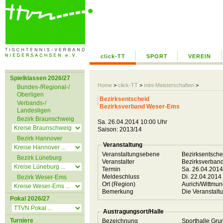
click-TT
SPORT
VEREIN
Spielklassen 2026/27
Home
>
click-TT
>
mini-Meisterschaften
>
Bundes-/Regional-/
Oberligen
Bezirksentscheid
Verbands-/
Bezirksverband Weser-Ems
Landesligen
Bezirk Braunschweig
Sa. 26.04.2014 10:00 Uhr
Saison: 2013/14
Bezirk Hannover
Veranstaltung
Veranstaltungsebene
Bezirksentsch
Bezirk Lüneburg
Veranstalter
Bezirksverba
Termin
Sa. 26.04.201
Meldeschluss
Di. 22.04.2014
Bezirk Weser-Ems
Ort (Region)
Aurich/Wittmu
Bemerkung
Die Veranstaltu
Pokal 2026/27
Austragungsort/Halle
Turniere
Bezeichnung
Sporthalle Gru