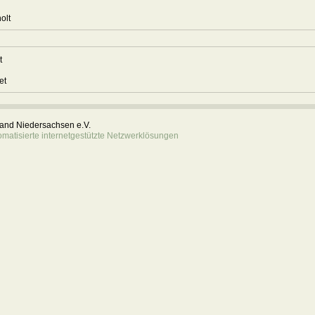
kholt
t
3
et
rband Niedersachsen e.V.
atisierte internetgestützte Netzwerklösungen