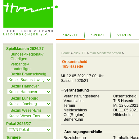
click-TT
SPORT
VEREIN
Spielklassen 2026/27
Home
>
click-TT
>
mini-Meisterschaften
>
Bundes-/Regional-/
Oberligen
Ortsentscheid
Verbands-/
TuS Hasede
Landesligen
Bezirk Braunschweig
Mi. 12.05.2021 17:00 Uhr
Saison: 2020/21
Bezirk Hannover
Veranstaltung
Veranstaltungsebene
Ortsentscheid
Bezirk Lüneburg
Veranstalter
TuS Hasede
Termin
Mi. 12.05.2021
Meldeschluss
Di. 11.05.2021
Bezirk Weser-Ems
Ort (Region)
Hildesheim
Bemerkung
Pokal 2026/27
Austragungsort/Halle
Turniere
Bezeichnung
Turnhalle Has