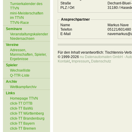
Straße
Dechant-Bluel-
Turnierkalender des
PLZ / Ort
31180 / Hase
TTVN
mini-Meisterschaften
im TTVN
Ansprechpartner
TTVN-Race
Name
Markus Nave
Seminare
Telefon
05121/601480
E-Mail
navemarkus@a
Veranstaltungskalender
Niedersachsen
Vereine
Adressen,
Für den Inhalt verantwortlich: Tischtennis-Ve
Mannschaften, Spieler,
© 1999-2026
nu Datenautomaten GmbH - Autom
Ergebnisse
Kontakt
,
Impressum
,
Datenschutz
Spieler
Wechselliste
Q-TTR-Liste
Archiv
Wettkampfarchiv
Links
Homepage TTVN
click-TT DTTB
click-TT BaWü
click-TT Württemberg
click-TT Brandenburg
click-TT Bayern
click-TT Bremen