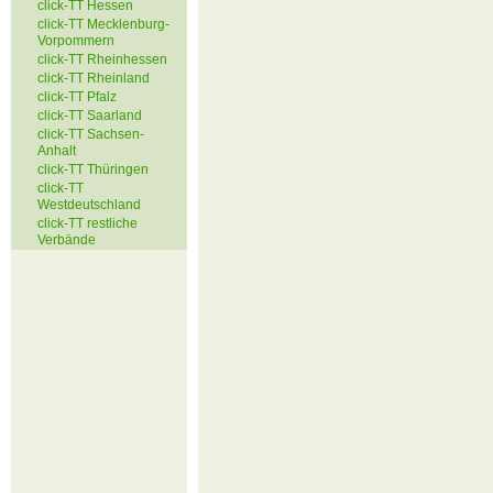
click-TT Hessen
click-TT Mecklenburg-
Vorpommern
click-TT Rheinhessen
click-TT Rheinland
click-TT Pfalz
click-TT Saarland
click-TT Sachsen-
Anhalt
click-TT Thüringen
click-TT
Westdeutschland
click-TT restliche
Verbände