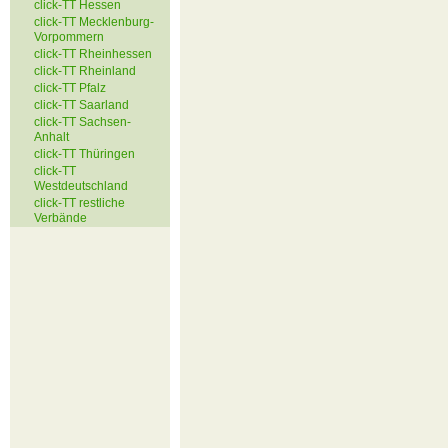
click-TT Hessen
click-TT Mecklenburg-
Vorpommern
click-TT Rheinhessen
click-TT Rheinland
click-TT Pfalz
click-TT Saarland
click-TT Sachsen-
Anhalt
click-TT Thüringen
click-TT
Westdeutschland
click-TT restliche
Verbände