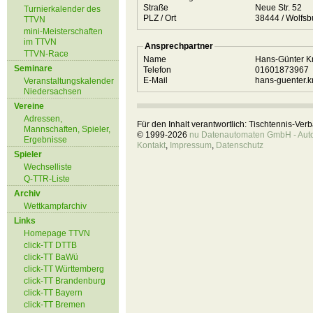
Straße
Neue Str. 52
Turnierkalender des
PLZ / Ort
38444 / Wolf
TTVN
mini-Meisterschaften
im TTVN
Ansprechpartner
TTVN-Race
Name
Hans-Günter 
Seminare
Telefon
01601873967
E-Mail
hans-guenter.k
Veranstaltungskalender
Niedersachsen
Vereine
Adressen,
Für den Inhalt verantwortlich: Tischtennis-Ve
Mannschaften, Spieler,
© 1999-2026
nu Datenautomaten GmbH - Autom
Ergebnisse
Kontakt
,
Impressum
,
Datenschutz
Spieler
Wechselliste
Q-TTR-Liste
Archiv
Wettkampfarchiv
Links
Homepage TTVN
click-TT DTTB
click-TT BaWü
click-TT Württemberg
click-TT Brandenburg
click-TT Bayern
click-TT Bremen