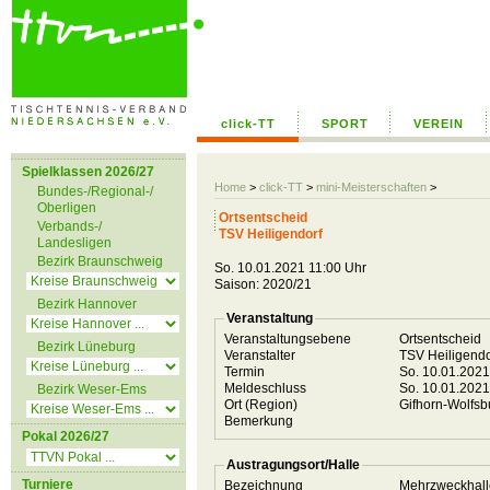
click-TT
SPORT
VEREIN
Spielklassen 2026/27
Home
>
click-TT
>
mini-Meisterschaften
>
Bundes-/Regional-/
Oberligen
Ortsentscheid
Verbands-/
TSV Heiligendorf
Landesligen
Bezirk Braunschweig
So. 10.01.2021 11:00 Uhr
Saison: 2020/21
Bezirk Hannover
Veranstaltung
Veranstaltungsebene
Ortsentscheid
Bezirk Lüneburg
Veranstalter
TSV Heiligend
Termin
So. 10.01.202
Meldeschluss
So. 10.01.202
Bezirk Weser-Ems
Ort (Region)
Gifhorn-Wolfs
Bemerkung
Pokal 2026/27
Austragungsort/Halle
Turniere
Bezeichnung
Mehrzweckhall