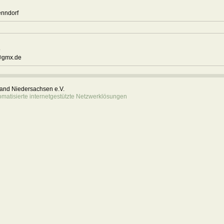
d Nenndorf
9
@gmx.de
rband Niedersachsen e.V.
atisierte internetgestützte Netzwerklösungen