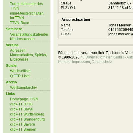
Straße
Bahnhofstr. 67
Turnierkalender des
PLZ / Ort
31542 / Ba
TTVN
mini-Meisterschaften
im TTVN
Ansprechpartner
TTVN-Race
Name
Jonas Merkert
Seminare
Telefon
01575620944
E-Mail
jonas.merkert
Veranstaltungskalender
Niedersachsen
Vereine
Adressen,
Für den Inhalt verantwortlich: Tischtennis-Ve
Mannschaften, Spieler,
© 1999-2026
nu Datenautomaten GmbH - Autom
Ergebnisse
Kontakt
,
Impressum
,
Datenschutz
Spieler
Wechselliste
Q-TTR-Liste
Archiv
Wettkampfarchiv
Links
Homepage TTVN
click-TT DTTB
click-TT BaWü
click-TT Württemberg
click-TT Brandenburg
click-TT Bayern
click-TT Bremen