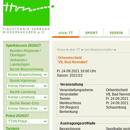
click-TT
SPORT
VEREIN
Spielklassen 2026/27
Home
>
click-TT
>
mini-Meisterschaften
>
Bundes-/Regional-/
Oberligen
Ortsentscheid
Verbands-/
VfL Bad Nenndorf
Landesligen
Bezirk Braunschweig
Fr. 24.09.2021 16:00 Uhr
Saison: 2021/22
Bezirk Hannover
Veranstaltung
Veranstaltungsebene
Ortsentscheid
Bezirk Lüneburg
Veranstalter
VfL Bad Nennd
Termin
Fr. 24.09.2021
Meldeschluss
Fr. 24.09.2021
Bezirk Weser-Ems
Ort (Region)
Schaumburg
Bemerkung
Pokal 2026/27
Austragungsort/Halle
Turniere
Bezeichnung
Sporthalle rec