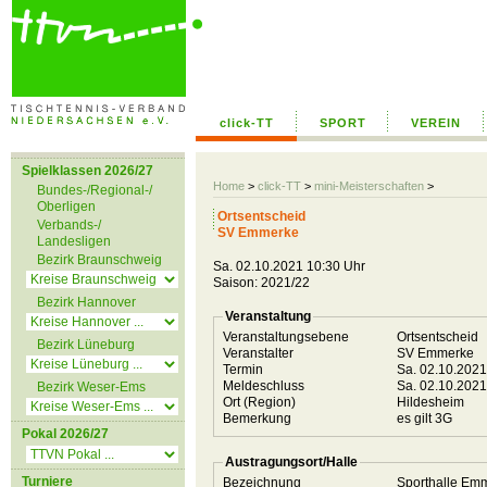
click-TT
SPORT
VEREIN
Spielklassen 2026/27
Home
>
click-TT
>
mini-Meisterschaften
>
Bundes-/Regional-/
Oberligen
Ortsentscheid
Verbands-/
SV Emmerke
Landesligen
Bezirk Braunschweig
Sa. 02.10.2021 10:30 Uhr
Saison: 2021/22
Bezirk Hannover
Veranstaltung
Veranstaltungsebene
Ortsentscheid
Bezirk Lüneburg
Veranstalter
SV Emmerke
Termin
Sa. 02.10.202
Meldeschluss
Sa. 02.10.202
Bezirk Weser-Ems
Ort (Region)
Hildesheim
Bemerkung
es gilt 3G
Pokal 2026/27
Austragungsort/Halle
Turniere
Bezeichnung
Sporthalle Em