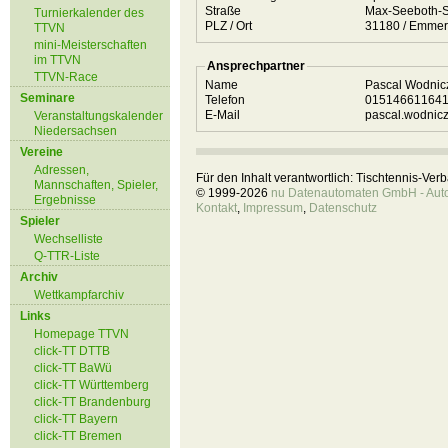
Straße
Max-Seeboth-S
Turnierkalender des
PLZ / Ort
31180 / Emm
TTVN
mini-Meisterschaften
im TTVN
Ansprechpartner
TTVN-Race
Name
Pascal Wodni
Seminare
Telefon
01514661164
E-Mail
pascal.wodni
Veranstaltungskalender
Niedersachsen
Vereine
Adressen,
Für den Inhalt verantwortlich: Tischtennis-Ve
Mannschaften, Spieler,
© 1999-2026
nu Datenautomaten GmbH - Autom
Ergebnisse
Kontakt
,
Impressum
,
Datenschutz
Spieler
Wechselliste
Q-TTR-Liste
Archiv
Wettkampfarchiv
Links
Homepage TTVN
click-TT DTTB
click-TT BaWü
click-TT Württemberg
click-TT Brandenburg
click-TT Bayern
click-TT Bremen