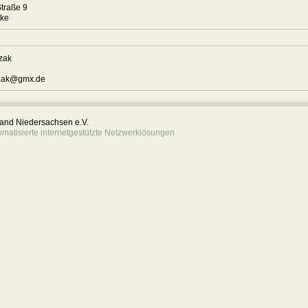
traße 9
erke
czak
1
czak@gmx.de
rband Niedersachsen e.V.
atisierte internetgestützte Netzwerklösungen