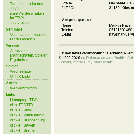
Straße
Dechant-Bluel-
Turnierkalender des
PLZ / Ort
31180 / Giesen
TTVN
mini-Meisterschaften
im TTVN
Ansprechpartner
TTVN-Race
Name
Markus Nave
Seminare
Telefon
05121601480
E-Mail
navemarkus@a
Veranstaltungskalender
Niedersachsen
Vereine
Adressen,
Für den Inhalt verantwortlich: Tischtennis-Ve
Mannschaften, Spieler,
© 1999-2026
nu Datenautomaten GmbH - Autom
Ergebnisse
Kontakt
,
Impressum
,
Datenschutz
Spieler
Wechselliste
Q-TTR-Liste
Archiv
Wettkampfarchiv
Links
Homepage TTVN
click-TT DTTB
click-TT BaWü
click-TT Württemberg
click-TT Brandenburg
click-TT Bayern
click-TT Bremen