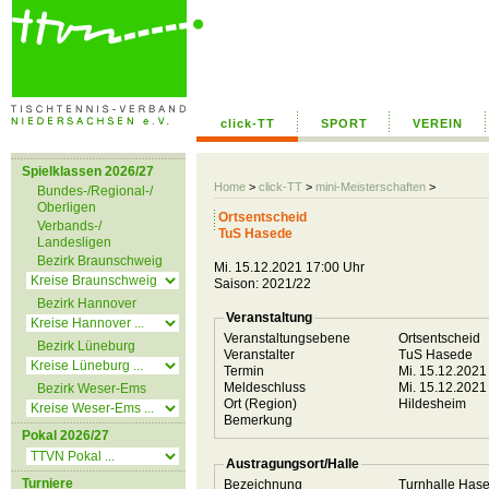
click-TT
SPORT
VEREIN
Spielklassen 2026/27
Home
>
click-TT
>
mini-Meisterschaften
>
Bundes-/Regional-/
Oberligen
Ortsentscheid
Verbands-/
TuS Hasede
Landesligen
Bezirk Braunschweig
Mi. 15.12.2021 17:00 Uhr
Saison: 2021/22
Bezirk Hannover
Veranstaltung
Veranstaltungsebene
Ortsentscheid
Bezirk Lüneburg
Veranstalter
TuS Hasede
Termin
Mi. 15.12.2021
Meldeschluss
Mi. 15.12.2021
Bezirk Weser-Ems
Ort (Region)
Hildesheim
Bemerkung
Pokal 2026/27
Austragungsort/Halle
Turniere
Bezeichnung
Turnhalle Has