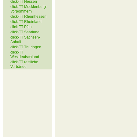
click-TT Hessen
click-TT Mecklenburg-
Vorpommern
click-TT Rheinhessen
click-TT Rheinland
click-TT Pfalz
click-TT Saarland
click-TT Sachsen-
Anhalt
click-TT Thüringen
click-TT
Westdeutschland
click-TT restliche
Verbände