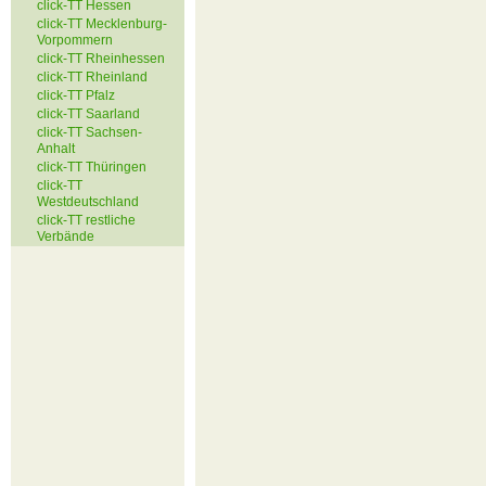
click-TT Hessen
click-TT Mecklenburg-
Vorpommern
click-TT Rheinhessen
click-TT Rheinland
click-TT Pfalz
click-TT Saarland
click-TT Sachsen-
Anhalt
click-TT Thüringen
click-TT
Westdeutschland
click-TT restliche
Verbände