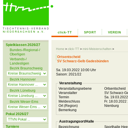
click-TT
SPORT
VEREIN
Spielklassen 2026/27
Home
>
click-TT
>
mini-Meisterschaften
>
Bundes-/Regional-/
Oberligen
Ortsentscheid
Verbands-/
SV Schwarz-Gelb Gadesbünden
Landesligen
Bezirk Braunschweig
Sa. 19.03.2022 10:00 Uhr
Saison: 2021/22
Bezirk Hannover
Veranstaltung
Veranstaltungsebene
Ortsentscheid
Bezirk Lüneburg
Veranstalter
SV Schwarz-G
Termin
Sa. 19.03.202
Meldeschluss
Fr. 18.03.2022
Bezirk Weser-Ems
Ort (Region)
Nienburg
Bemerkung
Pokal 2026/27
Austragungsort/Halle
Turniere
Bezeichnung
Sporthalle H