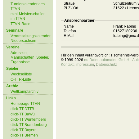
Straße
Schulzentrum 
Turnierkalender des
PLZ / Ort
31622 / Hee
TTVN
mini-Meisterschaften
im TTVN
Ansprechpartner
TTVN-Race
Name
Frank Rabing
Seminare
Telefon
01627180236
E-Mail
frabing@gmx.
Veranstaltungskalender
Niedersachsen
Vereine
Adressen,
Für den Inhalt verantwortlich: Tischtennis-Ve
Mannschaften, Spieler,
© 1999-2026
nu Datenautomaten GmbH - Autom
Ergebnisse
Kontakt
,
Impressum
,
Datenschutz
Spieler
Wechselliste
Q-TTR-Liste
Archiv
Wettkampfarchiv
Links
Homepage TTVN
click-TT DTTB
click-TT BaWü
click-TT Württemberg
click-TT Brandenburg
click-TT Bayern
click-TT Bremen