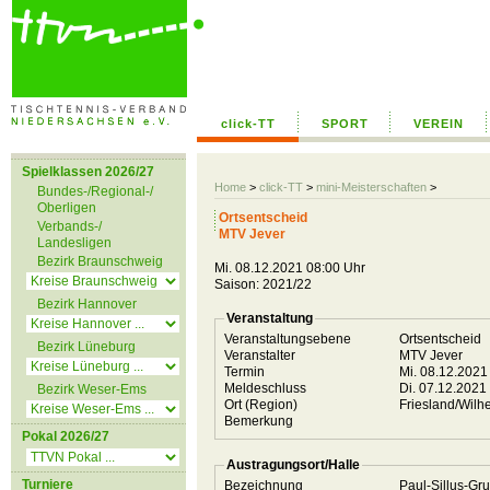
click-TT
SPORT
VEREIN
Spielklassen 2026/27
Home
>
click-TT
>
mini-Meisterschaften
>
Bundes-/Regional-/
Oberligen
Ortsentscheid
Verbands-/
MTV Jever
Landesligen
Bezirk Braunschweig
Mi. 08.12.2021 08:00 Uhr
Saison: 2021/22
Bezirk Hannover
Veranstaltung
Veranstaltungsebene
Ortsentscheid
Bezirk Lüneburg
Veranstalter
MTV Jever
Termin
Mi. 08.12.2021
Meldeschluss
Di. 07.12.2021
Bezirk Weser-Ems
Ort (Region)
Friesland/Wil
Bemerkung
Pokal 2026/27
Austragungsort/Halle
Turniere
Bezeichnung
Paul-Sillus-Gr