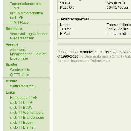
Straße
Schulstraße
Turnierkalender des
PLZ / Ort
26441 / Jever
TTVN
mini-Meisterschaften
im TTVN
Ansprechpartner
TTVN-Race
Name
Thorsten Hinri
Seminare
Telefon
04461 72782
E-Mail
hinrichsmt@gm
Veranstaltungskalender
Niedersachsen
Vereine
Adressen,
Für den Inhalt verantwortlich: Tischtennis-Ve
Mannschaften, Spieler,
© 1999-2026
nu Datenautomaten GmbH - Autom
Ergebnisse
Kontakt
,
Impressum
,
Datenschutz
Spieler
Wechselliste
Q-TTR-Liste
Archiv
Wettkampfarchiv
Links
Homepage TTVN
click-TT DTTB
click-TT BaWü
click-TT Württemberg
click-TT Brandenburg
click-TT Bayern
click-TT Bremen