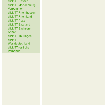
click-TT Hessen
click-TT Mecklenburg-
Vorpommern
click-TT Rheinhessen
click-TT Rheinland
click-TT Pfalz
click-TT Saarland
click-TT Sachsen-
Anhalt
click-TT Thüringen
click-TT
Westdeutschland
click-TT restliche
Verbände