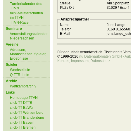
Straße
Am Sportplatz
Turnierkalender des
PLZ / Ort
31629 / Estorf
TTVN
mini-Meisterschaften
im TTVN
Ansprechpartner
TTVN-Race
Name
Jens Lange
Seminare
Telefon
0160 8165560
E-Mail
jens.lange_est
Veranstaltungskalender
Niedersachsen
Vereine
Adressen,
Für den Inhalt verantwortlich: Tischtennis-Ve
Mannschaften, Spieler,
© 1999-2026
nu Datenautomaten GmbH - Autom
Ergebnisse
Kontakt
,
Impressum
,
Datenschutz
Spieler
Wechselliste
Q-TTR-Liste
Archiv
Wettkampfarchiv
Links
Homepage TTVN
click-TT DTTB
click-TT BaWü
click-TT Württemberg
click-TT Brandenburg
click-TT Bayern
click-TT Bremen