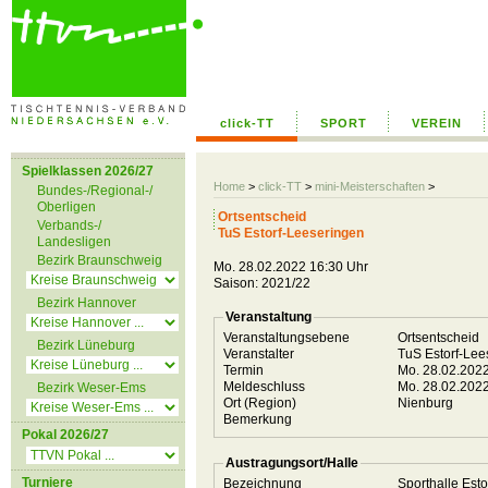
click-TT
SPORT
VEREIN
Spielklassen 2026/27
Home
>
click-TT
>
mini-Meisterschaften
>
Bundes-/Regional-/
Oberligen
Ortsentscheid
Verbands-/
TuS Estorf-Leeseringen
Landesligen
Bezirk Braunschweig
Mo. 28.02.2022 16:30 Uhr
Saison: 2021/22
Bezirk Hannover
Veranstaltung
Veranstaltungsebene
Ortsentscheid
Bezirk Lüneburg
Veranstalter
TuS Estorf-Le
Termin
Mo. 28.02.202
Meldeschluss
Mo. 28.02.202
Bezirk Weser-Ems
Ort (Region)
Nienburg
Bemerkung
Pokal 2026/27
Austragungsort/Halle
Turniere
Bezeichnung
Sporthalle Esto