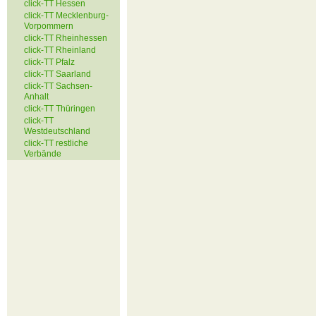
click-TT Hessen
click-TT Mecklenburg-
Vorpommern
click-TT Rheinhessen
click-TT Rheinland
click-TT Pfalz
click-TT Saarland
click-TT Sachsen-
Anhalt
click-TT Thüringen
click-TT
Westdeutschland
click-TT restliche
Verbände