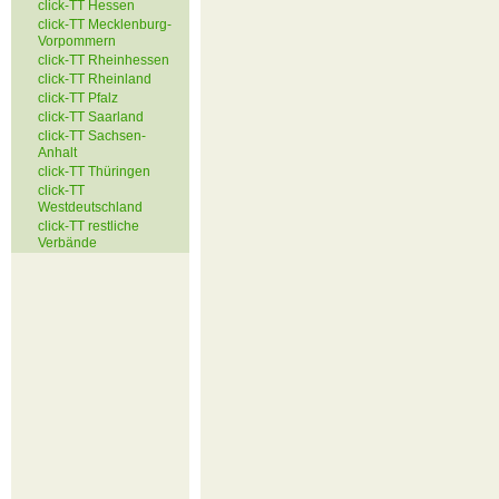
click-TT Hessen
click-TT Mecklenburg-
Vorpommern
click-TT Rheinhessen
click-TT Rheinland
click-TT Pfalz
click-TT Saarland
click-TT Sachsen-
Anhalt
click-TT Thüringen
click-TT
Westdeutschland
click-TT restliche
Verbände