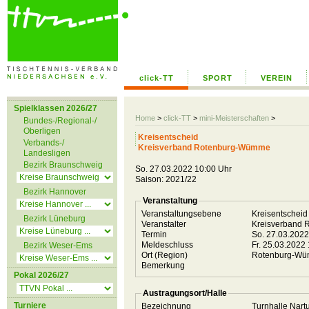
click-TT
SPORT
VEREIN
Spielklassen 2026/27
Home
>
click-TT
>
mini-Meisterschaften
>
Bundes-/Regional-/
Oberligen
Kreisentscheid
Verbands-/
Kreisverband Rotenburg-Wümme
Landesligen
Bezirk Braunschweig
So. 27.03.2022 10:00 Uhr
Saison: 2021/22
Bezirk Hannover
Veranstaltung
Veranstaltungsebene
Kreisentschei
Bezirk Lüneburg
Veranstalter
Kreisverband
Termin
So. 27.03.202
Meldeschluss
Fr. 25.03.2022
Bezirk Weser-Ems
Ort (Region)
Rotenburg-W
Bemerkung
Pokal 2026/27
Austragungsort/Halle
Turniere
Bezeichnung
Turnhalle Nar