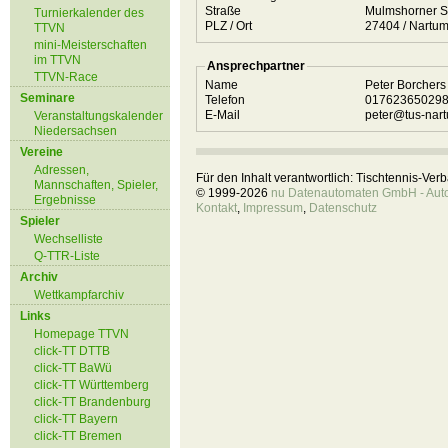
Straße
Mulmshorner S
Turnierkalender des
PLZ / Ort
27404 / Nartu
TTVN
mini-Meisterschaften
im TTVN
Ansprechpartner
TTVN-Race
Name
Peter Borcher
Seminare
Telefon
01762365029
E-Mail
peter@tus-nar
Veranstaltungskalender
Niedersachsen
Vereine
Adressen,
Für den Inhalt verantwortlich: Tischtennis-Ve
Mannschaften, Spieler,
© 1999-2026
nu Datenautomaten GmbH - Autom
Ergebnisse
Kontakt
,
Impressum
,
Datenschutz
Spieler
Wechselliste
Q-TTR-Liste
Archiv
Wettkampfarchiv
Links
Homepage TTVN
click-TT DTTB
click-TT BaWü
click-TT Württemberg
click-TT Brandenburg
click-TT Bayern
click-TT Bremen