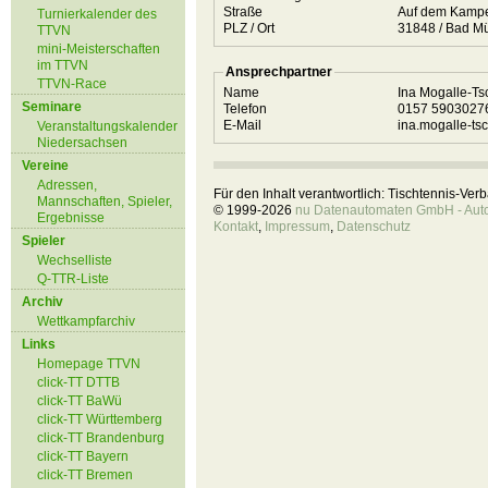
Straße
Auf dem Kam
Turnierkalender des
PLZ / Ort
31848 / Ba
TTVN
mini-Meisterschaften
im TTVN
Ansprechpartner
TTVN-Race
Name
Ina Mogalle-T
Seminare
Telefon
0157 590302
E-Mail
ina.mogalle-t
Veranstaltungskalender
Niedersachsen
Vereine
Adressen,
Für den Inhalt verantwortlich: Tischtennis-Ve
Mannschaften, Spieler,
© 1999-2026
nu Datenautomaten GmbH - Autom
Ergebnisse
Kontakt
,
Impressum
,
Datenschutz
Spieler
Wechselliste
Q-TTR-Liste
Archiv
Wettkampfarchiv
Links
Homepage TTVN
click-TT DTTB
click-TT BaWü
click-TT Württemberg
click-TT Brandenburg
click-TT Bayern
click-TT Bremen