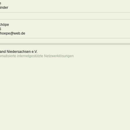
pe
d Münder
schöpe
76
schoepe@web.de
rband Niedersachsen e.V.
atisierte internetgestützte Netzwerklösungen