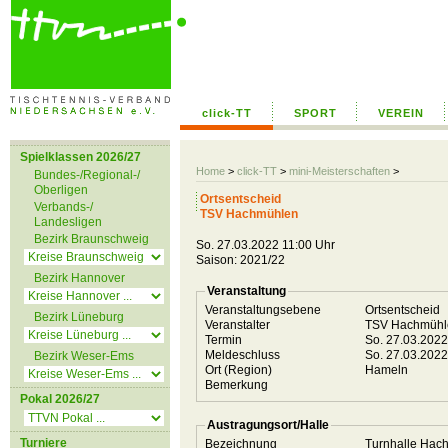
click-TT
SPORT
VEREIN
Spielklassen 2026/27
Home
>
click-TT
>
mini-Meisterschaften
>
Bundes-/Regional-/
Oberligen
Ortsentscheid
Verbands-/
TSV Hachmühlen
Landesligen
Bezirk Braunschweig
So. 27.03.2022 11:00 Uhr
Saison: 2021/22
Bezirk Hannover
Veranstaltung
Veranstaltungsebene
Ortsentscheid
Bezirk Lüneburg
Veranstalter
TSV Hachmüh
Termin
So. 27.03.202
Meldeschluss
So. 27.03.202
Bezirk Weser-Ems
Ort (Region)
Hameln
Bemerkung
Pokal 2026/27
Austragungsort/Halle
Turniere
Bezeichnung
Turnhalle Ha