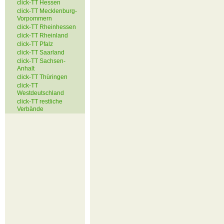
click-TT Hessen
click-TT Mecklenburg-
Vorpommern
click-TT Rheinhessen
click-TT Rheinland
click-TT Pfalz
click-TT Saarland
click-TT Sachsen-
Anhalt
click-TT Thüringen
click-TT
Westdeutschland
click-TT restliche
Verbände