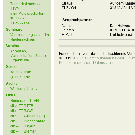
Straße
Auf dem Kam
Turnierkalender des
PLZ / Ort
31848 /
TTVN
mini-Meisterschaften
im TTVN
Ansprechpartner
TTVN-Race
Name
Karl Holweg
Seminare
Telefon
0170 2118418
E-Mail
karl.holweg@t-
Veranstaltungskalender
Niedersachsen
Vereine
Adressen,
Für den Inhalt verantwortlich: Tischtennis-Ve
Mannschaften, Spieler,
© 1999-2026
nu Datenautomaten GmbH - Autom
Ergebnisse
Kontakt
,
Impressum
,
Datenschutz
Spieler
Wechselliste
Q-TTR-Liste
Archiv
Wettkampfarchiv
Links
Homepage TTVN
click-TT DTTB
click-TT BaWü
click-TT Württemberg
click-TT Brandenburg
click-TT Bayern
click-TT Bremen