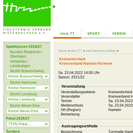
click-TT
SPORT
VEREIN
Spielklassen 2026/27
Home
>
click-TT
>
mini-Meisterschaften
>
Bundes-/Regional-/
Oberligen
Kreisentscheid
Verbands-/
Kreisverband Hameln-Pyrmont
Landesligen
Bezirk Braunschweig
Sa. 23.04.2022 14:00 Uhr
Saison: 2021/22
Bezirk Hannover
Veranstaltung
Veranstaltungsebene
Kreisentschei
Bezirk Lüneburg
Veranstalter
Kreisverband 
Termin
Sa. 23.04.202
Meldeschluss
Sa. 23.04.202
Bezirk Weser-Ems
Ort (Region)
Hameln
Bemerkung
Pokal 2026/27
Austragungsort/Halle
Turniere
Bezeichnung
Turnhalle Ha