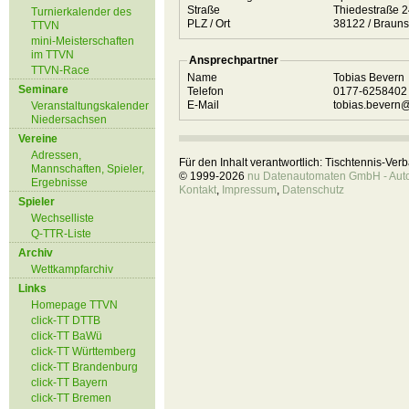
Straße
Thiedestraße 
Turnierkalender des
PLZ / Ort
38122 / Br
TTVN
mini-Meisterschaften
im TTVN
Ansprechpartner
TTVN-Race
Name
Tobias Bevern
Seminare
Telefon
0177-625840
E-Mail
tobias.bevern@
Veranstaltungskalender
Niedersachsen
Vereine
Adressen,
Für den Inhalt verantwortlich: Tischtennis-Ve
Mannschaften, Spieler,
© 1999-2026
nu Datenautomaten GmbH - Autom
Ergebnisse
Kontakt
,
Impressum
,
Datenschutz
Spieler
Wechselliste
Q-TTR-Liste
Archiv
Wettkampfarchiv
Links
Homepage TTVN
click-TT DTTB
click-TT BaWü
click-TT Württemberg
click-TT Brandenburg
click-TT Bayern
click-TT Bremen