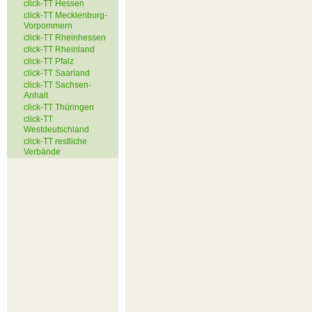
click-TT Hessen
click-TT Mecklenburg-
Vorpommern
click-TT Rheinhessen
click-TT Rheinland
click-TT Pfalz
click-TT Saarland
click-TT Sachsen-
Anhalt
click-TT Thüringen
click-TT
Westdeutschland
click-TT restliche
Verbände