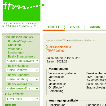
click-TT
SPORT
VEREIN
Spielklassen 2026/27
Home
>
click-TT
>
mini-Meisterschaften
>
Bundes-/Regional-/
Oberligen
Bezirksentscheid
Verbands-/
TSV Rüningen
Landesligen
Bezirk Braunschweig
Sa. 07.05.2022 10:00 Uhr
Saison: 2021/22
Bezirk Hannover
Veranstaltung
Veranstaltungsebene
Bezirksentsch
Bezirk Lüneburg
Veranstalter
TSV Rüningen
Termin
Sa. 07.05.202
Meldeschluss
So. 01.05.202
Bezirk Weser-Ems
Ort (Region)
Braunschweig
Bemerkung
Pokal 2026/27
Austragungsort/Halle
Turniere
Bezeichnung
Sporthalle GS