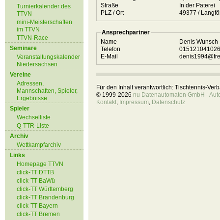
Straße
In der Paterei
Turnierkalender des
PLZ / Ort
49377 / Lan
TTVN
mini-Meisterschaften
im TTVN
Ansprechpartner
TTVN-Race
Name
Denis Wunsch
Seminare
Telefon
01512104102
E-Mail
denis1994@fre
Veranstaltungskalender
Niedersachsen
Vereine
Adressen,
Für den Inhalt verantwortlich: Tischtennis-Ve
Mannschaften, Spieler,
© 1999-2026
nu Datenautomaten GmbH - Autom
Ergebnisse
Kontakt
,
Impressum
,
Datenschutz
Spieler
Wechselliste
Q-TTR-Liste
Archiv
Wettkampfarchiv
Links
Homepage TTVN
click-TT DTTB
click-TT BaWü
click-TT Württemberg
click-TT Brandenburg
click-TT Bayern
click-TT Bremen