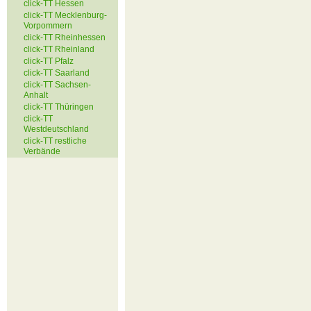
click-TT Hessen
click-TT Mecklenburg-
Vorpommern
click-TT Rheinhessen
click-TT Rheinland
click-TT Pfalz
click-TT Saarland
click-TT Sachsen-
Anhalt
click-TT Thüringen
click-TT
Westdeutschland
click-TT restliche
Verbände