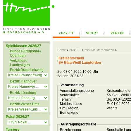
click-TT
SPORT
VEREIN
Spielklassen 2026/27
Home
>
click-TT
>
mini-Meisterschaften
>
Bundes-/Regional-/
Oberligen
Kreisentscheid
Verbands-/
SV Blau-Weiß Langförden
Landesligen
Bezirk Braunschweig
So. 03.04.2022 10:00 Uhr
Saison: 2021/22
Bezirk Hannover
Veranstaltung
Veranstaltungsebene
Kreisentschei
Bezirk Lüneburg
Veranstalter
SV Blau-Weiß 
Termin
So. 03.04.202
Meldeschluss
Fr. 01.04.2022
Bezirk Weser-Ems
Ort (Region)
Vechta
Bemerkung
Pokal 2026/27
Austragungsort/Halle
Turniere
Bezeichnung
Sporthalle La