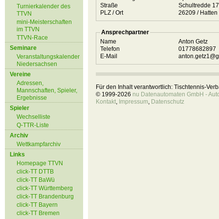
Straße
Schultredde 1
Turnierkalender des
PLZ / Ort
26209 / Hatten
TTVN
mini-Meisterschaften
im TTVN
Ansprechpartner
TTVN-Race
Name
Anton Getz
Seminare
Telefon
01778682897
E-Mail
anton.getz1@g
Veranstaltungskalender
Niedersachsen
Vereine
Adressen,
Für den Inhalt verantwortlich: Tischtennis-Ve
Mannschaften, Spieler,
© 1999-2026
nu Datenautomaten GmbH - Autom
Ergebnisse
Kontakt
,
Impressum
,
Datenschutz
Spieler
Wechselliste
Q-TTR-Liste
Archiv
Wettkampfarchiv
Links
Homepage TTVN
click-TT DTTB
click-TT BaWü
click-TT Württemberg
click-TT Brandenburg
click-TT Bayern
click-TT Bremen