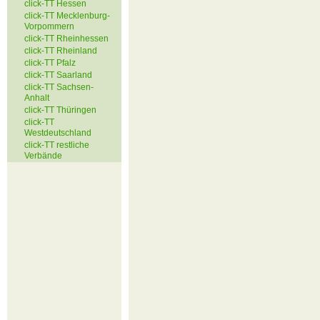
click-TT Hessen
click-TT Mecklenburg-
Vorpommern
click-TT Rheinhessen
click-TT Rheinland
click-TT Pfalz
click-TT Saarland
click-TT Sachsen-
Anhalt
click-TT Thüringen
click-TT
Westdeutschland
click-TT restliche
Verbände