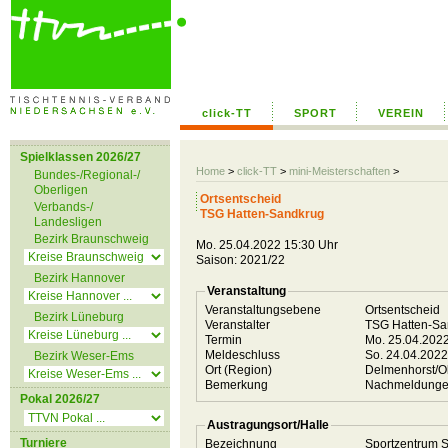
click-TT
SPORT
VEREIN
Spielklassen 2026/27
Home
>
click-TT
>
mini-Meisterschaften
>
Bundes-/Regional-/
Oberligen
Ortsentscheid
Verbands-/
TSG Hatten-Sandkrug
Landesligen
Bezirk Braunschweig
Mo. 25.04.2022 15:30 Uhr
Saison: 2021/22
Bezirk Hannover
Veranstaltung
Veranstaltungsebene
Ortsentscheid
Bezirk Lüneburg
Veranstalter
TSG Hatten-S
Termin
Mo. 25.04.202
Meldeschluss
So. 24.04.202
Bezirk Weser-Ems
Ort (Region)
Delmenhorst/O
Bemerkung
Nachmeldungen 
Pokal 2026/27
Austragungsort/Halle
Turniere
Bezeichnung
Sportzentrum S