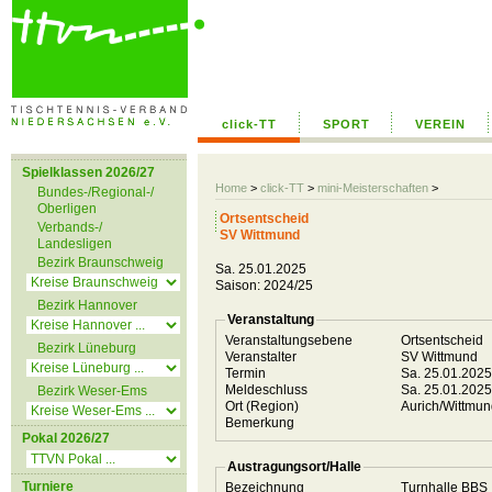
click-TT
SPORT
VEREIN
Spielklassen 2026/27
Home
>
click-TT
>
mini-Meisterschaften
>
Bundes-/Regional-/
Oberligen
Ortsentscheid
Verbands-/
SV Wittmund
Landesligen
Bezirk Braunschweig
Sa. 25.01.2025
Saison: 2024/25
Bezirk Hannover
Veranstaltung
Veranstaltungsebene
Ortsentscheid
Bezirk Lüneburg
Veranstalter
SV Wittmund
Termin
Sa. 25.01.202
Meldeschluss
Sa. 25.01.202
Bezirk Weser-Ems
Ort (Region)
Aurich/Wittmu
Bemerkung
Pokal 2026/27
Austragungsort/Halle
Turniere
Bezeichnung
Turnhalle BBS