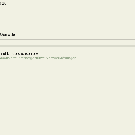
g 26
mund
n
n@gmx.de
rband Niedersachsen e.V.
atisierte internetgestützte Netzwerklösungen