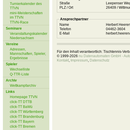
Straße
Leepenser We
Turnierkalender des
PLZ / Ort
26409 / Witt
TTVN
mini-Meisterschaften
im TTVN
Ansprechpartner
TTVN-Race
Name
Herbert Heere
Seminare
Telefon
04462-3604
E-Mail
herbert.heere
Veranstaltungskalender
Niedersachsen
Vereine
Adressen,
Für den Inhalt verantwortlich: Tischtennis-Ve
Mannschaften, Spieler,
© 1999-2026
nu Datenautomaten GmbH - Autom
Ergebnisse
Kontakt
,
Impressum
,
Datenschutz
Spieler
Wechselliste
Q-TTR-Liste
Archiv
Wettkampfarchiv
Links
Homepage TTVN
click-TT DTTB
click-TT BaWü
click-TT Württemberg
click-TT Brandenburg
click-TT Bayern
click-TT Bremen