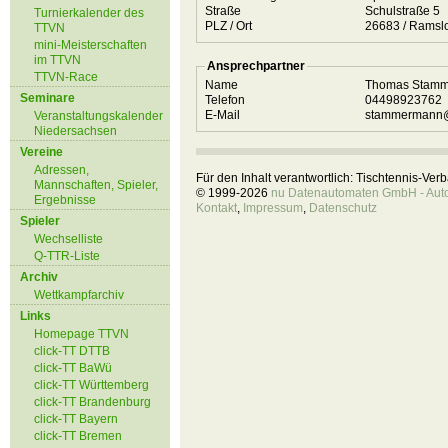
Straße
Schulstraße 5
Turnierkalender des
PLZ / Ort
26683 / Ram
TTVN
mini-Meisterschaften
im TTVN
Ansprechpartner
TTVN-Race
Name
Thomas Stam
Seminare
Telefon
04498923762
E-Mail
stammermann@
Veranstaltungskalender
Niedersachsen
Vereine
Adressen,
Für den Inhalt verantwortlich: Tischtennis-Ve
Mannschaften, Spieler,
© 1999-2026
nu Datenautomaten GmbH - Autom
Ergebnisse
Kontakt
,
Impressum
,
Datenschutz
Spieler
Wechselliste
Q-TTR-Liste
Archiv
Wettkampfarchiv
Links
Homepage TTVN
click-TT DTTB
click-TT BaWü
click-TT Württemberg
click-TT Brandenburg
click-TT Bayern
click-TT Bremen