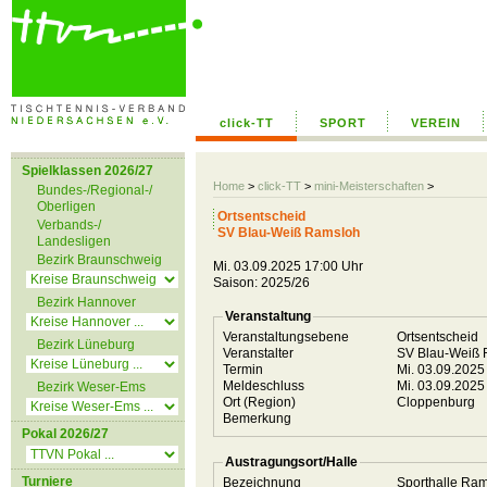
click-TT
SPORT
VEREIN
Spielklassen 2026/27
Home
>
click-TT
>
mini-Meisterschaften
>
Bundes-/Regional-/
Oberligen
Ortsentscheid
Verbands-/
SV Blau-Weiß Ramsloh
Landesligen
Bezirk Braunschweig
Mi. 03.09.2025 17:00 Uhr
Saison: 2025/26
Bezirk Hannover
Veranstaltung
Veranstaltungsebene
Ortsentscheid
Bezirk Lüneburg
Veranstalter
SV Blau-Weiß
Termin
Mi. 03.09.2025
Meldeschluss
Mi. 03.09.2025
Bezirk Weser-Ems
Ort (Region)
Cloppenburg
Bemerkung
Pokal 2026/27
Austragungsort/Halle
Turniere
Bezeichnung
Sporthalle Ra