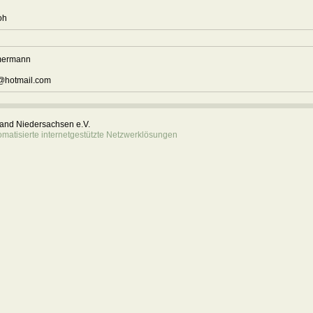
sloh
mermann
hotmail.com
rband Niedersachsen e.V.
atisierte internetgestützte Netzwerklösungen