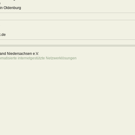
e
ohne in Oldenburg
e
1
.de
rband Niedersachsen e.V.
atisierte internetgestützte Netzwerklösungen