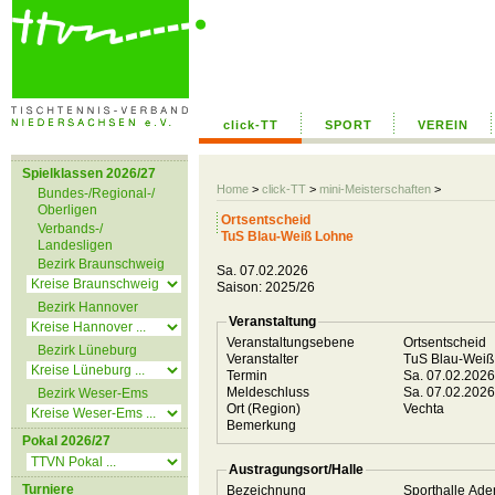
click-TT
SPORT
VEREIN
Spielklassen 2026/27
Home
>
click-TT
>
mini-Meisterschaften
>
Bundes-/Regional-/
Oberligen
Ortsentscheid
Verbands-/
TuS Blau-Weiß Lohne
Landesligen
Bezirk Braunschweig
Sa. 07.02.2026
Saison: 2025/26
Bezirk Hannover
Veranstaltung
Veranstaltungsebene
Ortsentscheid
Bezirk Lüneburg
Veranstalter
TuS Blau-Wei
Termin
Sa. 07.02.202
Meldeschluss
Sa. 07.02.202
Bezirk Weser-Ems
Ort (Region)
Vechta
Bemerkung
Pokal 2026/27
Austragungsort/Halle
Turniere
Bezeichnung
Sporthalle Ad