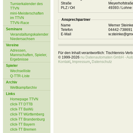
Straße
Meyerhofstraß
Turnierkalender des
PLZ / Ort
49393 / L
TTVN
mini-Meisterschaften
im TTVN
Ansprechpartner
TTVN-Race
Name
Werner Steink
Seminare
Telefon
04442-73869
E-Mail
w.steinke@gmx
Veranstaltungskalender
Niedersachsen
Vereine
Adressen,
Für den Inhalt verantwortlich: Tischtennis-Ve
Mannschaften, Spieler,
© 1999-2026
nu Datenautomaten GmbH - Autom
Ergebnisse
Kontakt
,
Impressum
,
Datenschutz
Spieler
Wechselliste
Q-TTR-Liste
Archiv
Wettkampfarchiv
Links
Homepage TTVN
click-TT DTTB
click-TT BaWü
click-TT Württemberg
click-TT Brandenburg
click-TT Bayern
click-TT Bremen