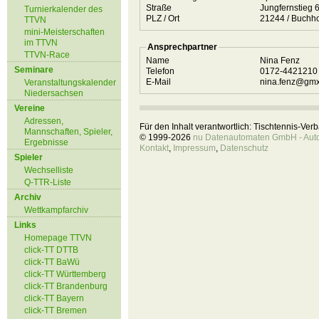
Straße
Jungfernstieg 
Turnierkalender des
PLZ / Ort
21244 / Buch
TTVN
mini-Meisterschaften
im TTVN
Ansprechpartner
TTVN-Race
Name
Nina Fenz
Seminare
Telefon
0172-442121
E-Mail
nina.fenz@gmx
Veranstaltungskalender
Niedersachsen
Vereine
Adressen,
Für den Inhalt verantwortlich: Tischtennis-Ve
Mannschaften, Spieler,
© 1999-2026
nu Datenautomaten GmbH - Autom
Ergebnisse
Kontakt
,
Impressum
,
Datenschutz
Spieler
Wechselliste
Q-TTR-Liste
Archiv
Wettkampfarchiv
Links
Homepage TTVN
click-TT DTTB
click-TT BaWü
click-TT Württemberg
click-TT Brandenburg
click-TT Bayern
click-TT Bremen