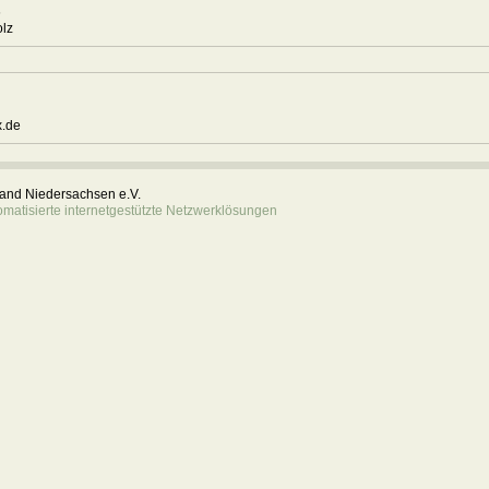
6
holz
0
.de
rband Niedersachsen e.V.
atisierte internetgestützte Netzwerklösungen