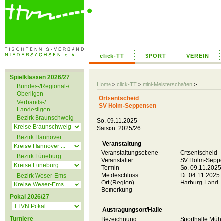
click-TT
SPORT
VEREIN
Spielklassen 2026/27
Home
>
click-TT
>
mini-Meisterschaften
>
Bundes-/Regional-/
Oberligen
Ortsentscheid
Verbands-/
SV Holm-Seppensen
Landesligen
Bezirk Braunschweig
So. 09.11.2025
Saison: 2025/26
Bezirk Hannover
Veranstaltung
Veranstaltungsebene
Ortsentscheid
Bezirk Lüneburg
Veranstalter
SV Holm-Sep
Termin
So. 09.11.202
Meldeschluss
Di. 04.11.2025
Bezirk Weser-Ems
Ort (Region)
Harburg-Land
Bemerkung
Pokal 2026/27
Austragungsort/Halle
Turniere
Bezeichnung
Sporthalle Mü