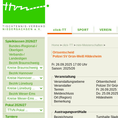
click-TT
SPORT
VEREIN
Spielklassen 2026/27
Home
>
click-TT
>
mini-Meisterschaften
>
Bundes-/Regional-/
Oberligen
Ortsentscheid
Verbands-/
Polizei SV Grün-Weiß Hildesheim
Landesligen
Bezirk Braunschweig
Fr. 26.09.2025 17:00 Uhr
Saison: 2025/26
Bezirk Hannover
Veranstaltung
Veranstaltungsebene
Ortsentscheid
Bezirk Lüneburg
Veranstalter
Polizei SV Gr
Termin
Fr. 26.09.2025
Meldeschluss
Do. 25.09.202
Bezirk Weser-Ems
Ort (Region)
Hildesheim
Bemerkung
Pokal 2026/27
Austragungsort/Halle
Turniere
Bezeichnung
Turnhalle Stad