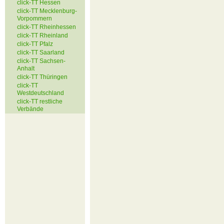
click-TT Hessen
click-TT Mecklenburg-
Vorpommern
click-TT Rheinhessen
click-TT Rheinland
click-TT Pfalz
click-TT Saarland
click-TT Sachsen-
Anhalt
click-TT Thüringen
click-TT
Westdeutschland
click-TT restliche
Verbände