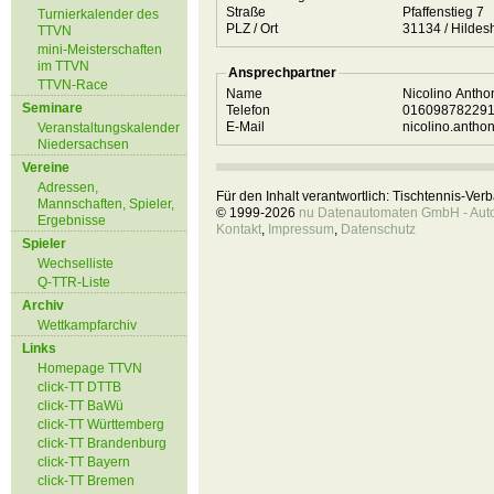
Straße
Pfaffenstieg 7
Turnierkalender des
PLZ / Ort
31134 / Hil
TTVN
mini-Meisterschaften
im TTVN
Ansprechpartner
TTVN-Race
Name
Nicolino Anth
Seminare
Telefon
01609878229
E-Mail
nicolino.anth
Veranstaltungskalender
Niedersachsen
Vereine
Adressen,
Für den Inhalt verantwortlich: Tischtennis-Ve
Mannschaften, Spieler,
© 1999-2026
nu Datenautomaten GmbH - Autom
Ergebnisse
Kontakt
,
Impressum
,
Datenschutz
Spieler
Wechselliste
Q-TTR-Liste
Archiv
Wettkampfarchiv
Links
Homepage TTVN
click-TT DTTB
click-TT BaWü
click-TT Württemberg
click-TT Brandenburg
click-TT Bayern
click-TT Bremen