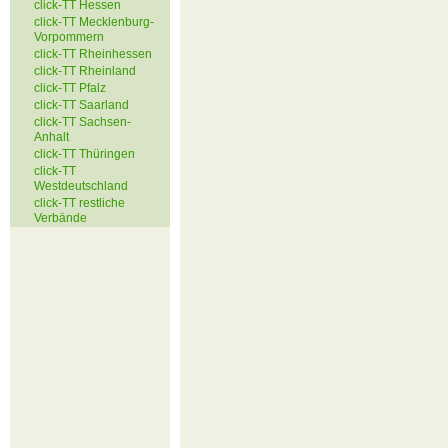
click-TT Hessen
click-TT Mecklenburg-
Vorpommern
click-TT Rheinhessen
click-TT Rheinland
click-TT Pfalz
click-TT Saarland
click-TT Sachsen-
Anhalt
click-TT Thüringen
click-TT
Westdeutschland
click-TT restliche
Verbände