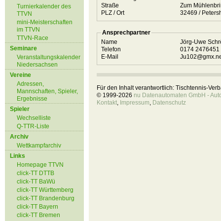
Straße
Zum Mühlenbr
Turnierkalender des
PLZ / Ort
32469 / Pe
TTVN
mini-Meisterschaften
im TTVN
Ansprechpartner
TTVN-Race
Name
Jörg-Uwe
Seminare
Telefon
0174 2476451
E-Mail
Ju102@gmx.ne
Veranstaltungskalender
Niedersachsen
Vereine
Adressen,
Für den Inhalt verantwortlich: Tischtennis-Ve
Mannschaften, Spieler,
© 1999-2026
nu Datenautomaten GmbH - Autom
Ergebnisse
Kontakt
,
Impressum
,
Datenschutz
Spieler
Wechselliste
Q-TTR-Liste
Archiv
Wettkampfarchiv
Links
Homepage TTVN
click-TT DTTB
click-TT BaWü
click-TT Württemberg
click-TT Brandenburg
click-TT Bayern
click-TT Bremen