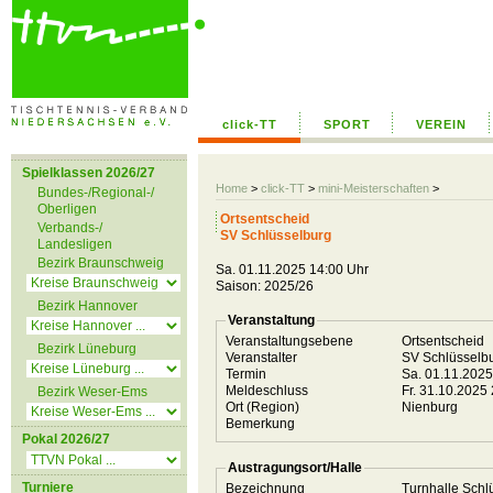
click-TT
SPORT
VEREIN
Spielklassen 2026/27
Home
>
click-TT
>
mini-Meisterschaften
>
Bundes-/Regional-/
Oberligen
Ortsentscheid
Verbands-/
SV Schlüsselburg
Landesligen
Bezirk Braunschweig
Sa. 01.11.2025 14:00 Uhr
Saison: 2025/26
Bezirk Hannover
Veranstaltung
Veranstaltungsebene
Ortsentscheid
Bezirk Lüneburg
Veranstalter
SV Schlüsselb
Termin
Sa. 01.11.202
Meldeschluss
Fr. 31.10.2025
Bezirk Weser-Ems
Ort (Region)
Nienburg
Bemerkung
Pokal 2026/27
Austragungsort/Halle
Turniere
Bezeichnung
Turnhalle Schl