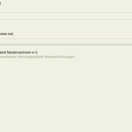
11
@ewe.net
rband Niedersachsen e.V.
atisierte internetgestützte Netzwerklösungen