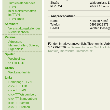
Straße
Walpurgisstr. 
Turnierkalender des
PLZ / Ort
26427 / Esens
TTVN
mini-Meisterschaften
im TTVN
Ansprechpartner
TTVN-Race
Name
Kersten Kiesé
Seminare
Telefon
04971912373
E-Mail
kersten.kiese
Veranstaltungskalender
Niedersachsen
Vereine
Adressen,
Für den Inhalt verantwortlich: Tischtennis-Ve
Mannschaften, Spieler,
© 1999-2026
nu Datenautomaten GmbH - Autom
Ergebnisse
Kontakt
,
Impressum
,
Datenschutz
Spieler
Wechselliste
Q-TTR-Liste
Archiv
Wettkampfarchiv
Links
Homepage TTVN
click-TT DTTB
click-TT BaWü
click-TT Württemberg
click-TT Brandenburg
click-TT Bayern
click-TT Bremen