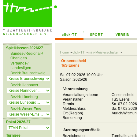
click-TT
SPORT
VEREIN
Spielklassen 2026/27
Home
>
click-TT
>
mini-Meisterschaften
>
Bundes-/Regional-/
Oberligen
Ortsentscheid
Verbands-/
TuS Esens
Landesligen
Bezirk Braunschweig
Sa. 07.02.2026 10:00 Uhr
Saison: 2025/26
Bezirk Hannover
Veranstaltung
Veranstaltungsebene
Ortsentscheid
Bezirk Lüneburg
Veranstalter
TuS Esens
Termin
Sa. 07.02.202
Meldeschluss
Sa. 07.02.202
Bezirk Weser-Ems
Ort (Region)
Aurich/Wittmu
Bemerkung
Pokal 2026/27
Austragungsort/Halle
Turniere
Bezeichnung
Turnhalle an 