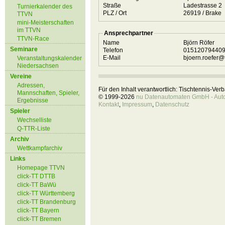
Straße
Ladestrasse 2
Turnierkalender des
PLZ / Ort
26919 / Brake
TTVN
mini-Meisterschaften
im TTVN
Ansprechpartner
TTVN-Race
Name
Björn Röfer
Seminare
Telefon
01512079440
E-Mail
bjoern.roefer@
Veranstaltungskalender
Niedersachsen
Vereine
Adressen,
Für den Inhalt verantwortlich: Tischtennis-Ve
Mannschaften, Spieler,
© 1999-2026
nu Datenautomaten GmbH - Autom
Ergebnisse
Kontakt
,
Impressum
,
Datenschutz
Spieler
Wechselliste
Q-TTR-Liste
Archiv
Wettkampfarchiv
Links
Homepage TTVN
click-TT DTTB
click-TT BaWü
click-TT Württemberg
click-TT Brandenburg
click-TT Bayern
click-TT Bremen