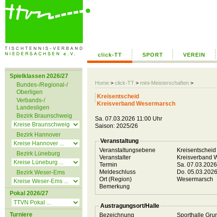
click-TT
SPORT
VEREIN
Spielklassen 2026/27
Home
>
click-TT
>
mini-Meisterschaften
>
Bundes-/Regional-/
Oberligen
Kreisentscheid
Verbands-/
Kreisverband Wesermarsch
Landesligen
Bezirk Braunschweig
Sa. 07.03.2026 11:00 Uhr
Saison: 2025/26
Bezirk Hannover
Veranstaltung
Veranstaltungsebene
Kreisentschei
Bezirk Lüneburg
Veranstalter
Kreisverband
Termin
Sa. 07.03.202
Meldeschluss
Do. 05.03.202
Bezirk Weser-Ems
Ort (Region)
Wesermarsch
Bemerkung
Pokal 2026/27
Austragungsort/Halle
Turniere
Bezeichnung
Sporthalle Gru