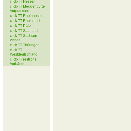
click-TT Hessen
click-TT Mecklenburg-
Vorpommern
click-TT Rheinhessen
click-TT Rheinland
click-TT Pfalz
click-TT Saarland
click-TT Sachsen-
Anhalt
click-TT Thüringen
click-TT
Westdeutschland
click-TT restliche
Verbände