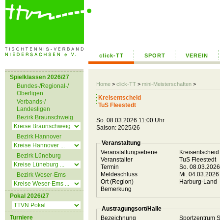
click-TT
SPORT
VEREIN
Spielklassen 2026/27
Home
>
click-TT
>
mini-Meisterschaften
>
Bundes-/Regional-/
Oberligen
Kreisentscheid
Verbands-/
TuS Fleestedt
Landesligen
Bezirk Braunschweig
So. 08.03.2026 11:00 Uhr
Saison: 2025/26
Bezirk Hannover
Veranstaltung
Veranstaltungsebene
Kreisentschei
Bezirk Lüneburg
Veranstalter
TuS Fleestedt
Termin
So. 08.03.202
Meldeschluss
Mi. 04.03.2026
Bezirk Weser-Ems
Ort (Region)
Harburg-Land
Bemerkung
Pokal 2026/27
Austragungsort/Halle
Turniere
Bezeichnung
Sportzentrum 