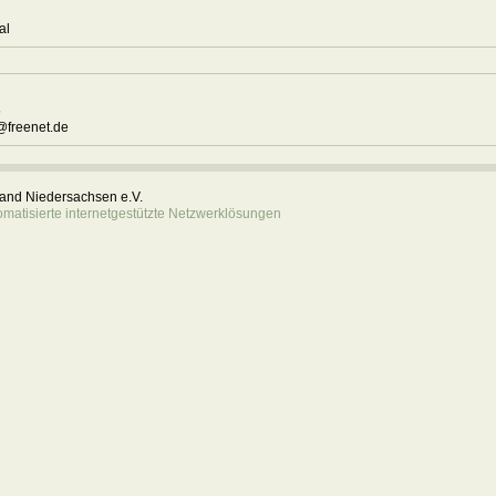
0
tal
s
5
@freenet.de
rband Niedersachsen e.V.
atisierte internetgestützte Netzwerklösungen