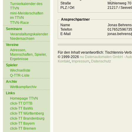
Straße
Mühlenweg 7
Turnierkalender des
PLZ / Ort
21217 / Seeve
TTVN
mini-Meisterschaften
im TTVN
Ansprechpartner
TTVN-Race
Name
Jonas Behren
Seminare
Telefon
01765259673
E-Mail
jonas.behrens
Veranstaltungskalender
Niedersachsen
Vereine
Adressen,
Für den Inhalt verantwortlich: Tischtennis-Ve
Mannschaften, Spieler,
© 1999-2026
nu Datenautomaten GmbH - Autom
Ergebnisse
Kontakt
,
Impressum
,
Datenschutz
Spieler
Wechselliste
Q-TTR-Liste
Archiv
Wettkampfarchiv
Links
Homepage TTVN
click-TT DTTB
click-TT BaWü
click-TT Württemberg
click-TT Brandenburg
click-TT Bayern
click-TT Bremen