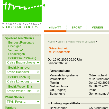
click-TT
SPORT
VEREIN
Spielklassen 2026/27
Home
>
click-TT
>
mini-Meisterschaften
>
Bundes-/Regional-/
Oberligen
Ortsentscheid
Verbands-/
MTV Stederdorf
Landesligen
Bezirk Braunschweig
Do. 19.02.2026 09:00 Uhr
Saison: 2025/26
Bezirk Hannover
Veranstaltung
Veranstaltungsebene
Ortsentscheid
Bezirk Lüneburg
Veranstalter
MTV Stederdor
Termin
Do. 19.02.202
Meldeschluss
Mi. 18.02.2026
Bezirk Weser-Ems
Ort (Region)
Peine
Bemerkung
Gemeinsame Akt
Pokal 2026/27
Austragungsort/Halle
Turniere
Bezeichnung
GS Stederdorf