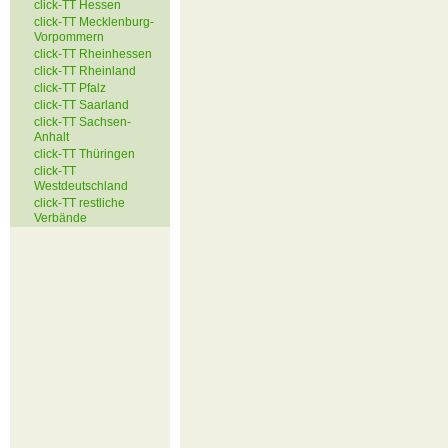
click-TT Hessen
click-TT Mecklenburg-
Vorpommern
click-TT Rheinhessen
click-TT Rheinland
click-TT Pfalz
click-TT Saarland
click-TT Sachsen-
Anhalt
click-TT Thüringen
click-TT
Westdeutschland
click-TT restliche
Verbände