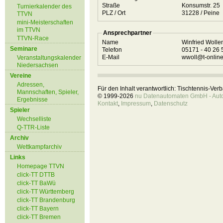
Straße
Konsumstr. 25
Turnierkalender des
PLZ / Ort
31228 / Peine
TTVN
mini-Meisterschaften
im TTVN
Ansprechpartner
TTVN-Race
Name
Winfried Woll
Seminare
Telefon
05171 - 40 26
E-Mail
wwoll@t-onlin
Veranstaltungskalender
Niedersachsen
Vereine
Adressen,
Für den Inhalt verantwortlich: Tischtennis-Ve
Mannschaften, Spieler,
© 1999-2026
nu Datenautomaten GmbH - Autom
Ergebnisse
Kontakt
,
Impressum
,
Datenschutz
Spieler
Wechselliste
Q-TTR-Liste
Archiv
Wettkampfarchiv
Links
Homepage TTVN
click-TT DTTB
click-TT BaWü
click-TT Württemberg
click-TT Brandenburg
click-TT Bayern
click-TT Bremen