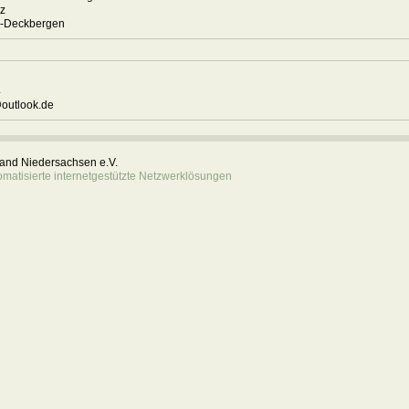
tz
inteln-Deckbergen
4
@outlook.de
rband Niedersachsen e.V.
atisierte internetgestützte Netzwerklösungen