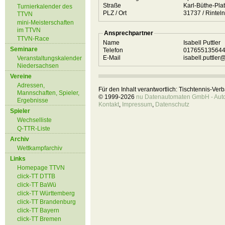
Straße
Karl-Büthe-Pla
Turnierkalender des
PLZ / Ort
31737 / R
TTVN
mini-Meisterschaften
im TTVN
Ansprechpartner
TTVN-Race
Name
Isabell Puttler
Seminare
Telefon
01765513564
E-Mail
isabell.puttler
Veranstaltungskalender
Niedersachsen
Vereine
Adressen,
Für den Inhalt verantwortlich: Tischtennis-Ve
Mannschaften, Spieler,
© 1999-2026
nu Datenautomaten GmbH - Autom
Ergebnisse
Kontakt
,
Impressum
,
Datenschutz
Spieler
Wechselliste
Q-TTR-Liste
Archiv
Wettkampfarchiv
Links
Homepage TTVN
click-TT DTTB
click-TT BaWü
click-TT Württemberg
click-TT Brandenburg
click-TT Bayern
click-TT Bremen