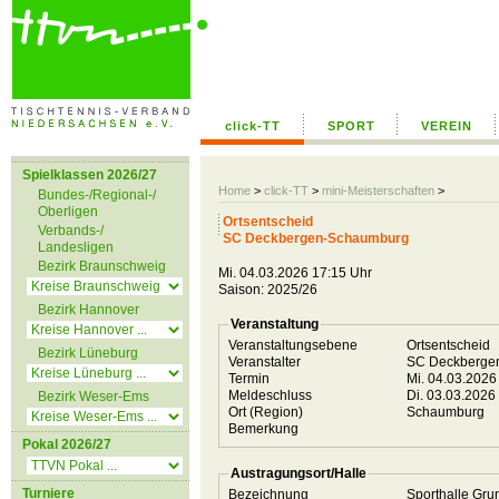
click-TT
SPORT
VEREIN
Spielklassen 2026/27
Home
>
click-TT
>
mini-Meisterschaften
>
Bundes-/Regional-/
Oberligen
Ortsentscheid
Verbands-/
SC Deckbergen-Schaumburg
Landesligen
Bezirk Braunschweig
Mi. 04.03.2026 17:15 Uhr
Saison: 2025/26
Bezirk Hannover
Veranstaltung
Veranstaltungsebene
Ortsentscheid
Bezirk Lüneburg
Veranstalter
SC Deckberge
Termin
Mi. 04.03.2026
Meldeschluss
Di. 03.03.2026
Bezirk Weser-Ems
Ort (Region)
Schaumburg
Bemerkung
Pokal 2026/27
Austragungsort/Halle
Turniere
Bezeichnung
Sporthalle Gr