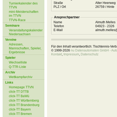
Straße
Alter Heerweg
Turnierkalender des
PLZ / Ort
26759 / Hinte
TTVN
mini-Meisterschaften
im TTVN
Ansprechpartner
TTVN-Race
Name
Almuth Melles
Seminare
Telefon
04923 - 2326
E-Mail
almuth.melle
Veranstaltungskalender
Niedersachsen
Vereine
Adressen,
Für den Inhalt verantwortlich: Tischtennis-Ve
Mannschaften, Spieler,
© 1999-2026
nu Datenautomaten GmbH - Autom
Ergebnisse
Kontakt
,
Impressum
,
Datenschutz
Spieler
Wechselliste
Q-TTR-Liste
Archiv
Wettkampfarchiv
Links
Homepage TTVN
click-TT DTTB
click-TT BaWü
click-TT Württemberg
click-TT Brandenburg
click-TT Bayern
click-TT Bremen