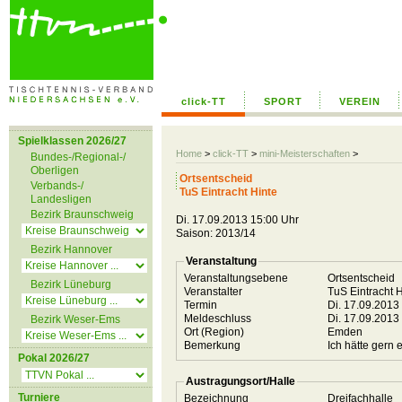
click-TT
SPORT
VEREIN
Spielklassen 2026/27
Home
>
click-TT
>
mini-Meisterschaften
>
Bundes-/Regional-/
Oberligen
Ortsentscheid
Verbands-/
TuS Eintracht Hinte
Landesligen
Bezirk Braunschweig
Di. 17.09.2013 15:00 Uhr
Saison: 2013/14
Bezirk Hannover
Veranstaltung
Veranstaltungsebene
Ortsentscheid
Bezirk Lüneburg
Veranstalter
TuS Eintracht 
Termin
Di. 17.09.2013
Meldeschluss
Di. 17.09.2013
Bezirk Weser-Ems
Ort (Region)
Emden
Bemerkung
Ich hätte gern 
Pokal 2026/27
Austragungsort/Halle
Turniere
Bezeichnung
Dreifachhalle