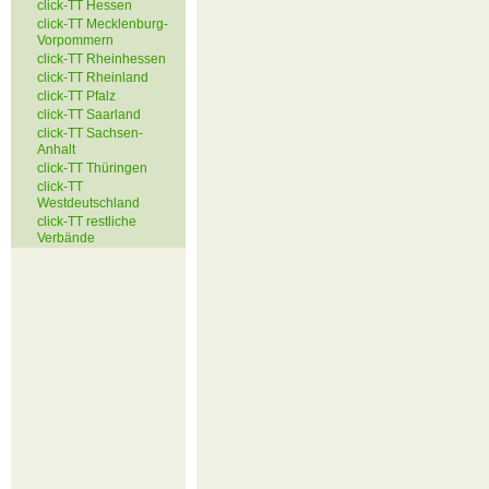
click-TT Hessen
click-TT Mecklenburg-
Vorpommern
click-TT Rheinhessen
click-TT Rheinland
click-TT Pfalz
click-TT Saarland
click-TT Sachsen-
Anhalt
click-TT Thüringen
click-TT
Westdeutschland
click-TT restliche
Verbände