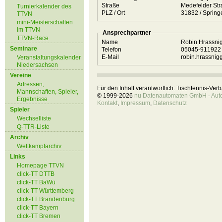
Straße
Medefelder St
Turnierkalender des
PLZ / Ort
31832 / Sprin
TTVN
mini-Meisterschaften
im TTVN
Ansprechpartner
TTVN-Race
Name
Robin Hrassni
Seminare
Telefon
05045-91192
E-Mail
robin.hrassni
Veranstaltungskalender
Niedersachsen
Vereine
Adressen,
Für den Inhalt verantwortlich: Tischtennis-Ve
Mannschaften, Spieler,
© 1999-2026
nu Datenautomaten GmbH - Autom
Ergebnisse
Kontakt
,
Impressum
,
Datenschutz
Spieler
Wechselliste
Q-TTR-Liste
Archiv
Wettkampfarchiv
Links
Homepage TTVN
click-TT DTTB
click-TT BaWü
click-TT Württemberg
click-TT Brandenburg
click-TT Bayern
click-TT Bremen