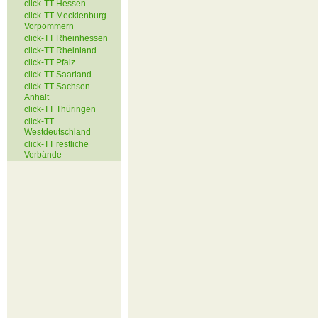
click-TT Hessen
click-TT Mecklenburg-
Vorpommern
click-TT Rheinhessen
click-TT Rheinland
click-TT Pfalz
click-TT Saarland
click-TT Sachsen-
Anhalt
click-TT Thüringen
click-TT
Westdeutschland
click-TT restliche
Verbände