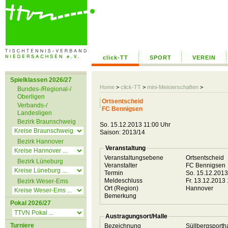
click-TT
SPORT
VEREIN
Spielklassen 2026/27
Home
>
click-TT
>
mini-Meisterschaften
>
Bundes-/Regional-/
Oberligen
Ortsentscheid
Verbands-/
FC Bennigsen
Landesligen
Bezirk Braunschweig
So. 15.12.2013 11:00 Uhr
Saison: 2013/14
Bezirk Hannover
Veranstaltung
Veranstaltungsebene
Ortsentscheid
Bezirk Lüneburg
Veranstalter
FC Bennigsen
Termin
So. 15.12.201
Meldeschluss
Fr. 13.12.2013
Bezirk Weser-Ems
Ort (Region)
Hannover
Bemerkung
Pokal 2026/27
Austragungsort/Halle
Turniere
Bezeichnung
Süllbergsporth