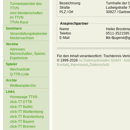
Bezeichnung
Turnhalle der 
Turnierkalender des
Straße
Ludwigstraße 
TTVN
PLZ / Ort
30827 / Garb
mini-Meisterschaften
im TTVN
TTVN-Race
Ansprechpartner
Seminare
Name
Heiko Brockm
Telefon
0511-352159
Veranstaltungskalender
E-Mail
tkb-ttjugend@
Niedersachsen
Vereine
Adressen,
Mannschaften, Spieler,
Für den Inhalt verantwortlich: Tischtennis-Ve
Ergebnisse
© 1999-2026
nu Datenautomaten GmbH - Autom
Spieler
Kontakt
,
Impressum
,
Datenschutz
Wechselliste
Q-TTR-Liste
Archiv
Wettkampfarchiv
Links
Homepage TTVN
click-TT DTTB
click-TT BaWü
click-TT Württemberg
click-TT Brandenburg
click-TT Bayern
click-TT Bremen