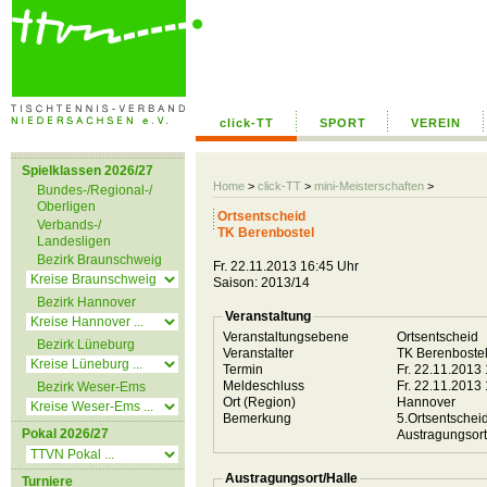
click-TT
SPORT
VEREIN
Spielklassen 2026/27
Home
>
click-TT
>
mini-Meisterschaften
>
Bundes-/Regional-/
Oberligen
Ortsentscheid
Verbands-/
TK Berenbostel
Landesligen
Bezirk Braunschweig
Fr. 22.11.2013 16:45 Uhr
Saison: 2013/14
Bezirk Hannover
Veranstaltung
Veranstaltungsebene
Ortsentscheid
Bezirk Lüneburg
Veranstalter
TK Berenboste
Termin
Fr. 22.11.2013
Meldeschluss
Fr. 22.11.2013
Bezirk Weser-Ems
Ort (Region)
Hannover
Bemerkung
5.Ortsentschei
Pokal 2026/27
Austragungsor
Austragungsort/Halle
Turniere