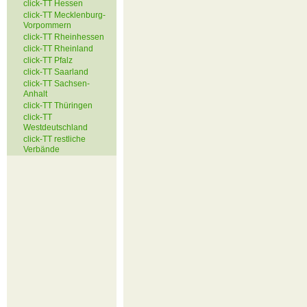
click-TT Hessen
click-TT Mecklenburg-
Vorpommern
click-TT Rheinhessen
click-TT Rheinland
click-TT Pfalz
click-TT Saarland
click-TT Sachsen-
Anhalt
click-TT Thüringen
click-TT
Westdeutschland
click-TT restliche
Verbände