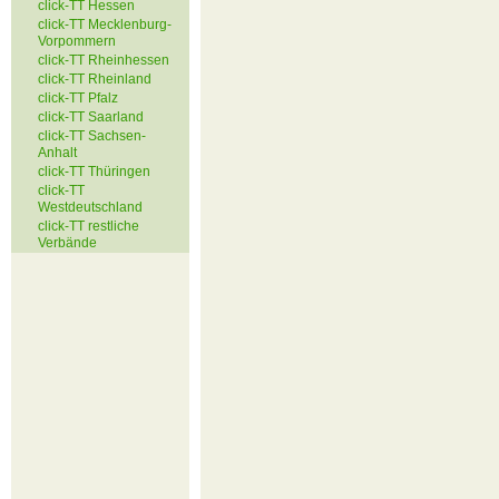
click-TT Hessen
click-TT Mecklenburg-
Vorpommern
click-TT Rheinhessen
click-TT Rheinland
click-TT Pfalz
click-TT Saarland
click-TT Sachsen-
Anhalt
click-TT Thüringen
click-TT
Westdeutschland
click-TT restliche
Verbände