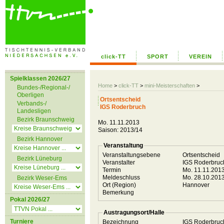
click-TT
SPORT
VEREIN
Spielklassen 2026/27
Home
>
click-TT
>
mini-Meisterschaften
>
Bundes-/Regional-/
Oberligen
Ortsentscheid
Verbands-/
IGS Roderbruch
Landesligen
Bezirk Braunschweig
Mo. 11.11.2013
Saison: 2013/14
Bezirk Hannover
Veranstaltung
Veranstaltungsebene
Ortsentscheid
Bezirk Lüneburg
Veranstalter
IGS Roderbru
Termin
Mo. 11.11.201
Meldeschluss
Mo. 28.10.201
Bezirk Weser-Ems
Ort (Region)
Hannover
Bemerkung
Pokal 2026/27
Austragungsort/Halle
Turniere
Bezeichnung
IGS Roderbru