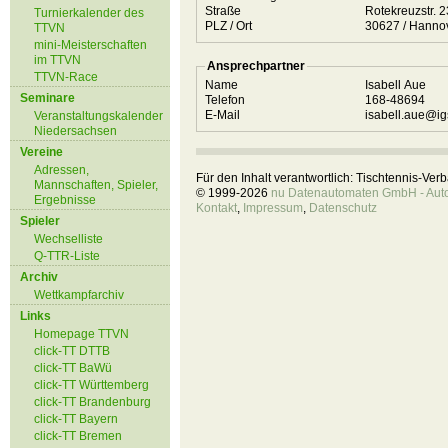
Straße
Rotekreuzstr. 
Turnierkalender des
PLZ / Ort
30627 / Han
TTVN
mini-Meisterschaften
im TTVN
Ansprechpartner
TTVN-Race
Name
Isabell Aue
Seminare
Telefon
168-48694
E-Mail
isabell.aue@ig
Veranstaltungskalender
Niedersachsen
Vereine
Adressen,
Für den Inhalt verantwortlich: Tischtennis-Ve
Mannschaften, Spieler,
© 1999-2026
nu Datenautomaten GmbH - Autom
Ergebnisse
Kontakt
,
Impressum
,
Datenschutz
Spieler
Wechselliste
Q-TTR-Liste
Archiv
Wettkampfarchiv
Links
Homepage TTVN
click-TT DTTB
click-TT BaWü
click-TT Württemberg
click-TT Brandenburg
click-TT Bayern
click-TT Bremen