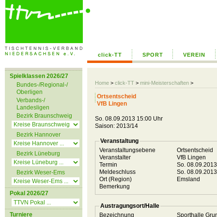
click-TT
SPORT
VEREIN
Spielklassen 2026/27
Home
>
click-TT
>
mini-Meisterschaften
>
Bundes-/Regional-/
Oberligen
Ortsentscheid
Verbands-/
VfB Lingen
Landesligen
Bezirk Braunschweig
So. 08.09.2013 15:00 Uhr
Saison: 2013/14
Bezirk Hannover
Veranstaltung
Veranstaltungsebene
Ortsentscheid
Bezirk Lüneburg
Veranstalter
VfB Lingen
Termin
So. 08.09.201
Meldeschluss
So. 08.09.201
Bezirk Weser-Ems
Ort (Region)
Emsland
Bemerkung
Pokal 2026/27
Austragungsort/Halle
Turniere
Bezeichnung
Sporthalle Gr