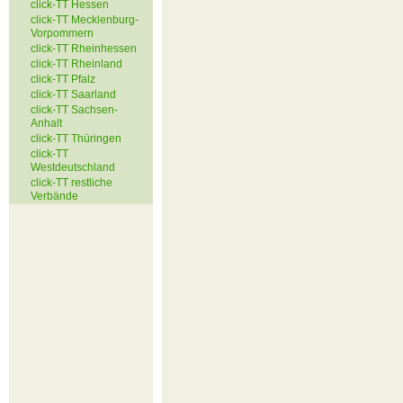
click-TT Hessen
click-TT Mecklenburg-
Vorpommern
click-TT Rheinhessen
click-TT Rheinland
click-TT Pfalz
click-TT Saarland
click-TT Sachsen-
Anhalt
click-TT Thüringen
click-TT
Westdeutschland
click-TT restliche
Verbände