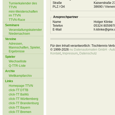
Straße
Kaiserstraße 
Turnierkalender des
PLZ / Ort
38690 / Vi
TTVN
mini-Meisterschaften
im TTVN
Ansprechpartner
TTVN-Race
Name
Holger Klinke
Seminare
Telefon
05324 80599
E-Mail
h.klinke@gmx.
Veranstaltungskalender
Niedersachsen
Vereine
Adressen,
Für den Inhalt verantwortlich: Tischtennis-Ve
Mannschaften, Spieler,
© 1999-2026
nu Datenautomaten GmbH - Autom
Ergebnisse
Kontakt
,
Impressum
,
Datenschutz
Spieler
Wechselliste
Q-TTR-Liste
Archiv
Wettkampfarchiv
Links
Homepage TTVN
click-TT DTTB
click-TT BaWü
click-TT Württemberg
click-TT Brandenburg
click-TT Bayern
click-TT Bremen