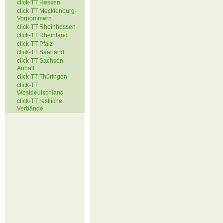
click-TT Hessen
click-TT Mecklenburg-
Vorpommern
click-TT Rheinhessen
click-TT Rheinland
click-TT Pfalz
click-TT Saarland
click-TT Sachsen-
Anhalt
click-TT Thüringen
click-TT
Westdeutschland
click-TT restliche
Verbände