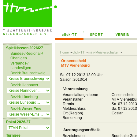
click-TT
SPORT
VEREIN
Spielklassen 2026/27
Home
>
click-TT
>
mini-Meisterschaften
>
Bundes-/Regional-/
Oberligen
Ortsentscheid
Verbands-/
MTV Vienenburg
Landesligen
Bezirk Braunschweig
Sa. 07.12.2013 13:00 Uhr
Saison: 2013/14
Bezirk Hannover
Veranstaltung
Veranstaltungsebene
Ortsentscheid
Bezirk Lüneburg
Veranstalter
MTV Vienenbu
Termin
Sa. 07.12.201
Meldeschluss
Sa. 07.12.201
Bezirk Weser-Ems
Ort (Region)
Goslar
Bemerkung
Pokal 2026/27
Austragungsort/Halle
Turniere
Bezeichnung
Sporthalle Gr