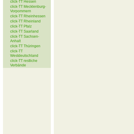
click-TT Hessen
click-TT Mecklenburg-
Vorpommern
click-TT Rheinhessen
click-TT Rheinland
click-TT Pfalz
click-TT Saarland
click-TT Sachsen-
Anhalt
click-TT Thüringen
click-TT
Westdeutschland
click-TT restliche
Verbände