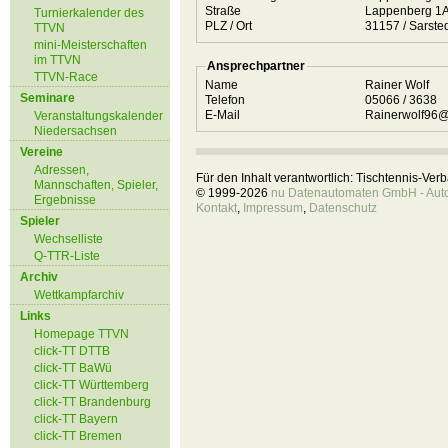
Straße
Lappenberg 1
Turnierkalender des
PLZ / Ort
31157 / Sarst
TTVN
mini-Meisterschaften
im TTVN
Ansprechpartner
TTVN-Race
Name
Rainer Wolf
Seminare
Telefon
05066 / 3638
E-Mail
Rainerwolf96@
Veranstaltungskalender
Niedersachsen
Vereine
Adressen,
Für den Inhalt verantwortlich: Tischtennis-Ve
Mannschaften, Spieler,
© 1999-2026
nu Datenautomaten GmbH - Autom
Ergebnisse
Kontakt
,
Impressum
,
Datenschutz
Spieler
Wechselliste
Q-TTR-Liste
Archiv
Wettkampfarchiv
Links
Homepage TTVN
click-TT DTTB
click-TT BaWü
click-TT Württemberg
click-TT Brandenburg
click-TT Bayern
click-TT Bremen