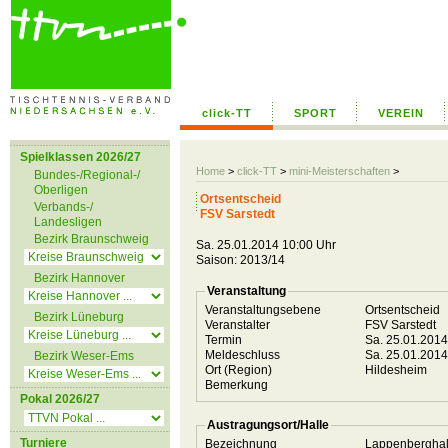
click-TT
SPORT
VEREIN
Spielklassen 2026/27
Home
>
click-TT
>
mini-Meisterschaften
>
Bundes-/Regional-/
Oberligen
Ortsentscheid
Verbands-/
FSV Sarstedt
Landesligen
Bezirk Braunschweig
Sa. 25.01.2014 10:00 Uhr
Saison: 2013/14
Bezirk Hannover
Veranstaltung
Veranstaltungsebene
Ortsentscheid
Bezirk Lüneburg
Veranstalter
FSV Sarstedt
Termin
Sa. 25.01.201
Meldeschluss
Sa. 25.01.201
Bezirk Weser-Ems
Ort (Region)
Hildesheim
Bemerkung
Pokal 2026/27
Austragungsort/Halle
Turniere
Bezeichnung
Lappenbergha